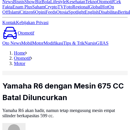
News
Bisnis
ShowBiz
Bola
Lifestyle
Kesehatan
Tekno
Otomotif
Cek
Fakta
Enam Plus
Saham
Crypto
TV
Foto
Regional
Global
Hot
On
Off
Islami
Citizen6
Opini
Feeds
Otosia
Spotlight
English
Disabilitas
Berita
Kontak
Kebijakan Privasi
Otomotif
Oto News
Mobil
Motor
Modifikasi
Tips & Trik
Narsis
GIIAS
Home
Otomotif
Motor
Yamaha R6 dengan Mesin 675 CC
Batal Diluncurkan
Yamaha R6 akan hadir, namun tetap mengusung mesin empat
silinder berkapasitas 599 cc.