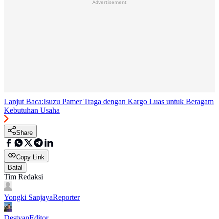
Advertisement
Lanjut Baca:
Isuzu Pamer Traga dengan Kargo Luas untuk Beragam
Kebutuhan Usaha
Share
Copy Link
Batal
Tim Redaksi
Yongki Sanjaya
Reporter
Destyan
Editor