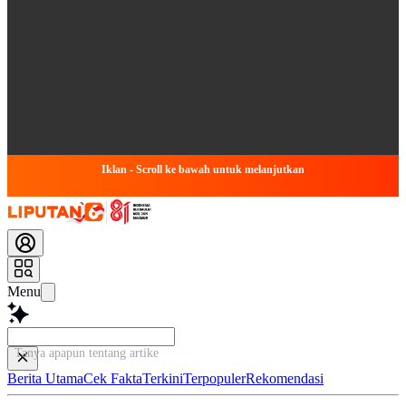
Iklan - Scroll ke bawah untuk melanjutkan
Menu
Tanya apapun tentang artikel ini..
Berita Utama
Cek Fakta
Terkini
Terpopuler
Rekomendasi