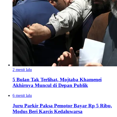
2 menit lalu
5 Bulan Tak Terlihat, Mojtaba Khamenei
Akhirnya Muncul di Depan Publik
6 menit lalu
Juru Parkir Paksa Pemotor Bayar Rp 5 Ribu,
Modus Beri Karcis Kedaluwarsa