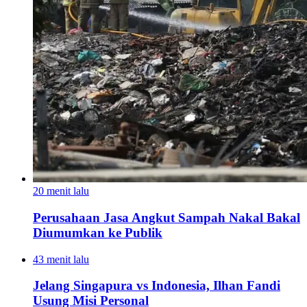
20 menit lalu
Perusahaan Jasa Angkut Sampah Nakal Bakal
Diumumkan ke Publik
43 menit lalu
Jelang Singapura vs Indonesia, Ilhan Fandi
Usung Misi Personal