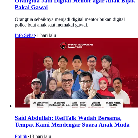
Orangtua Jadi Digital Mentor agar Anak Bijak
Pakai Gawai
Orangtua sebaiknya menjadi digital mentor bukan digital
police buat anak saat memakai gawai.
Info Sehat
•
1 hari lalu
Said Abdullah: RedTalk Wadah Bersama,
Tempat Kami Mendengar Suara Anak Muda
Politik
•
13 hari lalu