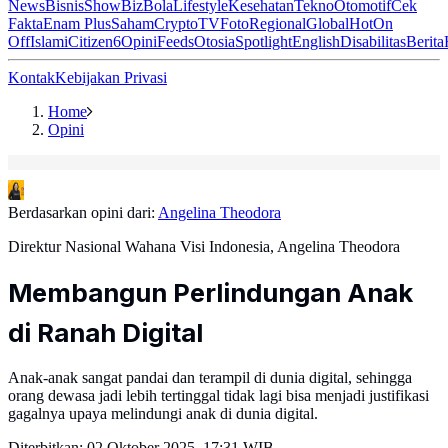
News
Bisnis
ShowBiz
Bola
Lifestyle
Kesehatan
Tekno
Otomotif
Cek
Fakta
Enam Plus
Saham
Crypto
TV
Foto
Regional
Global
Hot
On
Off
Islami
Citizen6
Opini
Feeds
Otosia
Spotlight
English
Disabilitas
Berita
Kontak
Kebijakan Privasi
Home
Opini
Berdasarkan opini dari:
Angelina Theodora
Direktur Nasional Wahana Visi Indonesia, Angelina Theodora
Membangun Perlindungan Anak
di Ranah Digital
Anak-anak sangat pandai dan terampil di dunia digital, sehingga
orang dewasa jadi lebih tertinggal tidak lagi bisa menjadi justifikasi
gagalnya upaya melindungi anak di dunia digital.
Diterbitkan:
02 Oktober 2025, 17:31 WIB