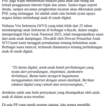
PSE juga wajib memberikan edukasi pada anak dan orang tua
terkait penggunaan internet bijak dan aman. Sanksi tegas seperti
denda, sampai ancaman penghentian layanan akan dikenakan pada
PSE yang melanggar. Ini adalah salah satu bentuk nyata upaya
negara dalam melindungi anak di ranah digital.
Wahana Visi Indonesia (WVI) yang telah lebih dari 25 tahun
mendampingi anak Indonesia di berbagai wilayah, dalam rangka
memperingati Hari Anak Nasional 2025, telah mengumpulkan suara
dari anak-anak dampingan. Diwakili oleh Dewan Penasehat Anak
WVI kami kami menggali pemahaman tentang kebutuhan anak.
Berbagai suara muncul, termasuk diantaranya tentang perlindungan
anak di ranah digital.
“Di dunia digital, anak-anak butuh perlindungan yang
nyata dari perundungan, eksploitasi, dankonten
berbahaya. Bantu kami mengerti bagaimana
menggunakan internet dengan aman danbijak. Berikan
edukasi digital yang ramah dan menyenangkan.,”
demikian salah satu butir pernyataan yang disampaikan oleh anak-
anak di dalam acara tersebut.
Di usia PP yang masih seumur jagung, kita semua memiliki