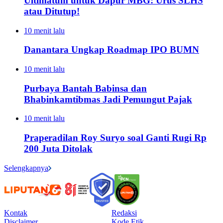
Ultimatum untuk Dapur MBG: Urus SLHS
atau Ditutup!
10 menit lalu
Danantara Ungkap Roadmap IPO BUMN
10 menit lalu
Purbaya Bantah Babinsa dan
Bhabinkamtibmas Jadi Pemungut Pajak
10 menit lalu
Praperadilan Roy Suryo soal Ganti Rugi Rp
200 Juta Ditolak
Selengkapnya
Kontak
Redaksi
Disclaimer
Kode Etik