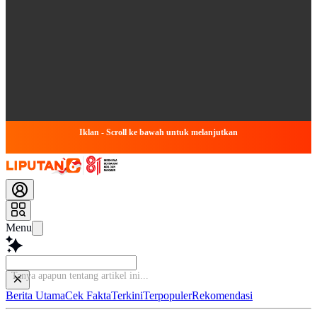
Iklan - Scroll ke bawah untuk melanjutkan
Menu
Tanya apapun t
Berita Utama
Cek Fakta
Terkini
Terpopuler
Rekomendasi