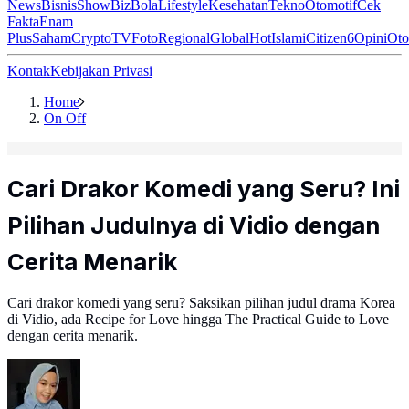
News
Bisnis
ShowBiz
Bola
Lifestyle
Kesehatan
Tekno
Otomotif
Cek
Fakta
Enam
Plus
Saham
Crypto
TV
Foto
Regional
Global
Hot
Islami
Citizen6
Opini
Oto
Kontak
Kebijakan Privasi
Home
On Off
Cari Drakor Komedi yang Seru? Ini
Pilihan Judulnya di Vidio dengan
Cerita Menarik
Cari drakor komedi yang seru? Saksikan pilihan judul drama Korea
di Vidio, ada Recipe for Love hingga The Practical Guide to Love
dengan cerita menarik.