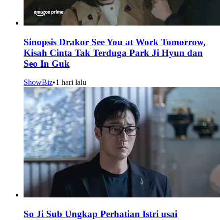
Sinopsis Drakor See You at Work Tomorrow,
Kisah Cinta Tak Terduga Park Ji Hyun dan
Seo In Guk
ShowBiz
•
1 hari lalu
So Ji Sub Ungkap Perhatian Istri usai