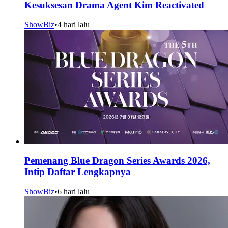
Kesuksesan Drama Agent Kim Reactivated
ShowBiz
•
4 hari lalu
Pemenang Blue Dragon Series Awards 2026,
Intip Daftar Lengkapnya
ShowBiz
•
6 hari lalu