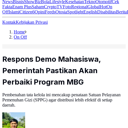
News
Bisnis
ShowBiz
Bola
Lifestyle
Kesehatan
Tekno
Otomotif
Cek
Fakta
Enam Plus
Saham
Crypto
TV
Foto
Regional
Global
Hot
On
Off
Islami
Citizen6
Opini
Feeds
Otosia
Spotlight
English
Disabilitas
Berita
Kontak
Kebijakan Privasi
Home
On Off
Respons Demo Mahasiswa,
Pemerintah Pastikan Akan
Perbaiki Program MBG
Pembenahan tata kelola ini mencakup penataan Satuan Pelayanan
Pemenuhan Gizi (SPPG) agar distribusi lebih efektif di setiap
daerah.