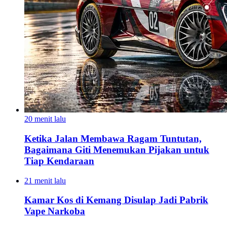
20 menit lalu
Ketika Jalan Membawa Ragam Tuntutan,
Bagaimana Giti Menemukan Pijakan untuk
Tiap Kendaraan
21 menit lalu
Kamar Kos di Kemang Disulap Jadi Pabrik
Vape Narkoba