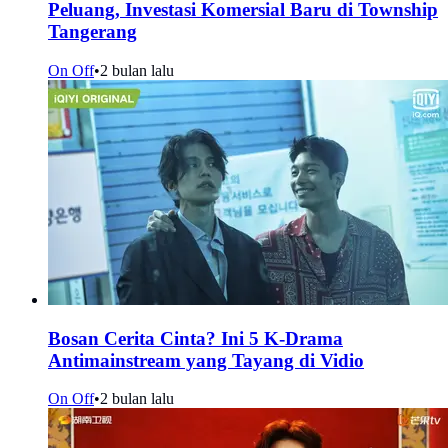
Peluang, Investasi Komersial Baru di Township
Tangerang
On Off
•
2 bulan lalu
Bosan Cerita Cinta? Ini 5 K-Drama
Antimainstream yang Tayang di Vidio
On Off
•
2 bulan lalu