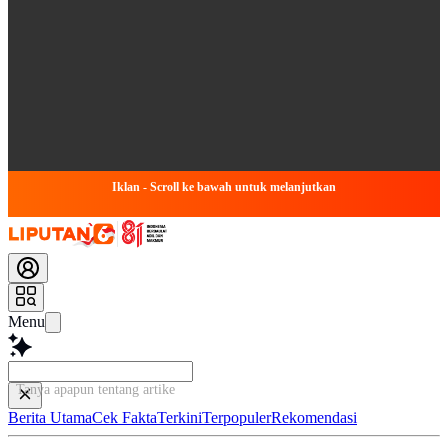
Iklan - Scroll ke bawah untuk melanjutkan
Menu
Tanya apapun tentang artikel ini...
Berita Utama
Cek Fakta
Terkini
Terpopuler
Rekomendasi