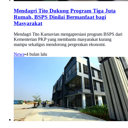
Mendagri Tito Dukung Program Tiga Juta
Rumah, BSPS Dinilai Bermanfaat bagi
Masyarakat
Mendagri Tito Karnavian mengapresiasi program BSPS dari
Kementerian PKP yang membantu masyarakat kurang
mampu sekaligus mendorong pergerakan ekonomi.
News
•
4 bulan lalu