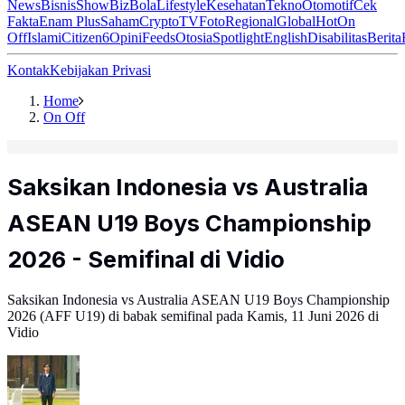
News
Bisnis
ShowBiz
Bola
Lifestyle
Kesehatan
Tekno
Otomotif
Cek
Fakta
Enam Plus
Saham
Crypto
TV
Foto
Regional
Global
Hot
On
Off
Islami
Citizen6
Opini
Feeds
Otosia
Spotlight
English
Disabilitas
Berita
Kontak
Kebijakan Privasi
Home
On Off
Saksikan Indonesia vs Australia
ASEAN U19 Boys Championship
2026 - Semifinal di Vidio
Saksikan Indonesia vs Australia ASEAN U19 Boys Championship
2026 (AFF U19) di babak semifinal pada Kamis, 11 Juni 2026 di
Vidio