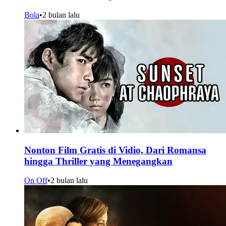
Bola
•
2 bulan lalu
Nonton Film Gratis di Vidio, Dari Romansa
hingga Thriller yang Menegangkan
On Off
•
2 bulan lalu