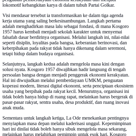
lokomotif kebangkitan karya di dalam tubuh Partai Golkar.
Visi mendasar tersebut ia transformasikan ke dalam tiga agenda
kerja utama yang saling berkesinambungan. Langkah pertama
adalah menghadirkan masa lalu sebagai fondasi, di mana Kosgoro
1957 harus kembali menjadi sekolah karakter untuk menyemai
falsafah dasar berdirinya organisasi. Melalui langkah ini, nilai-nilai
seperti disiplin, loyalitas pada bangsa, keberanian berinovasi, dan
keberpihakan pada rakyat tidak hanya dikenang dalam seremoni,
tetapi hidup dalam budaya organisasi.
Selanjutnya, langkah kedua adalah mengelola masa kini dengan
solusi nyata. Kosgoro 1957 diwajibkan hadir langsung di tengah
persoalan bangsa dengan menjadi penggerak ekonomi kerakyatan.
Hal ini diwujudkan melalui pemberdayaan UMKM, penguatan
koperasi modern, literasi digital ekonomi, serta penciptaan ekosistem
usaha yang berpihak pada rakyat kecil. Menurutnya, organisasi ini
tidak boleh hanya hidup di ruang rapat, melainkan harus bergerak di
pasar-pasar rakyat, sentra usaha, desa produktif, dan ruang inovasi
anak muda.
Sementara untuk langkah ketiga, La Ode menekankan pentingnya
menyiapkan masa depan melalui kaderisasi unggul. Kepemimpinan
hari ini dinilai tidak boleh hanya sibuk mengelola masa sekarang,
melainkan harus melahirkan pemimpin untuk esok hari. Kosgoro