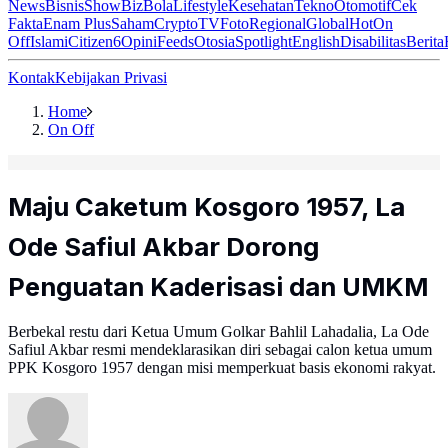
News
Bisnis
ShowBiz
Bola
Lifestyle
Kesehatan
Tekno
Otomotif
Cek
Fakta
Enam Plus
Saham
Crypto
TV
Foto
Regional
Global
Hot
On
Off
Islami
Citizen6
Opini
Feeds
Otosia
Spotlight
English
Disabilitas
Berita
Kontak
Kebijakan Privasi
Home
On Off
Maju Caketum Kosgoro 1957, La
Ode Safiul Akbar Dorong
Penguatan Kaderisasi dan UMKM
Berbekal restu dari Ketua Umum Golkar Bahlil Lahadalia, La Ode
Safiul Akbar resmi mendeklarasikan diri sebagai calon ketua umum
PPK Kosgoro 1957 dengan misi memperkuat basis ekonomi rakyat.