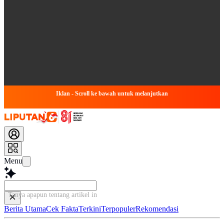
Iklan - Scroll ke bawah untuk melanjutkan
Menu
Tanya apapun tentang artikel ini...
Berita Utama
Cek Fakta
Terkini
Terpopuler
Rekomendasi