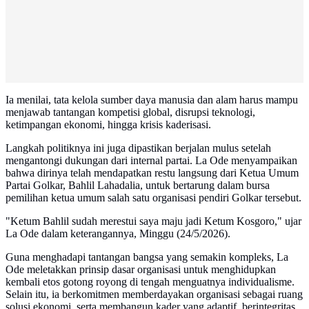
Ia menilai, tata kelola sumber daya manusia dan alam harus mampu
menjawab tantangan kompetisi global, disrupsi teknologi,
ketimpangan ekonomi, hingga krisis kaderisasi.
Langkah politiknya ini juga dipastikan berjalan mulus setelah
mengantongi dukungan dari internal partai. La Ode menyampaikan
bahwa dirinya telah mendapatkan restu langsung dari Ketua Umum
Partai Golkar, Bahlil Lahadalia, untuk bertarung dalam bursa
pemilihan ketua umum salah satu organisasi pendiri Golkar tersebut.
"Ketum Bahlil sudah merestui saya maju jadi Ketum Kosgoro," ujar
La Ode dalam keterangannya, Minggu (24/5/2026).
Guna menghadapi tantangan bangsa yang semakin kompleks, La
Ode meletakkan prinsip dasar organisasi untuk menghidupkan
kembali etos gotong royong di tengah menguatnya individualisme.
Selain itu, ia berkomitmen memberdayakan organisasi sebagai ruang
solusi ekonomi, serta membangun kader yang adaptif, berintegritas,