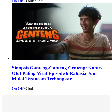
On Off
•
3 bulan lalu
Sinopsis Ganteng-Ganteng Genteng: Kontes
Otot Paling Viral Episode 6 Rahasia Joni
Mulai Terancam Terbongkar
On Off
•
3 bulan lalu