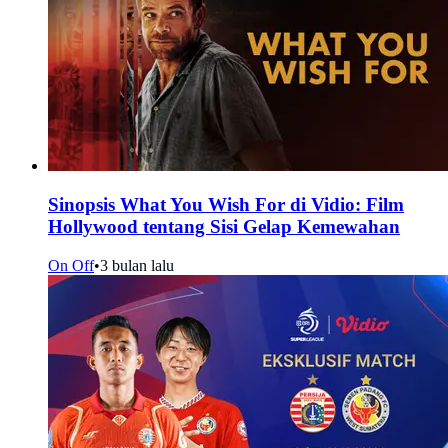
Sinopsis What You Wish For di Vidio: Film
Hollywood tentang Sisi Gelap Kemewahan
On Off
•
3 bulan lalu