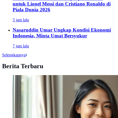
untuk Lionel Messi dan Cristiano Ronaldo di
Piala Dunia 2026
5 jam lalu
Nasaruddin Umar Ungkap Kondisi Ekonomi
Indonesia, Minta Umat Bersyukur
7 jam lalu
Selengkapnya
Berita Terbaru