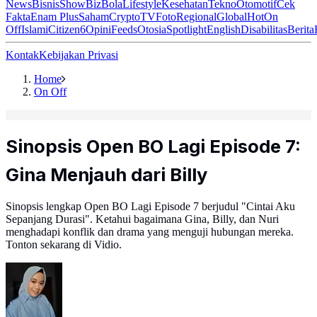
News
Bisnis
ShowBiz
Bola
Lifestyle
Kesehatan
Tekno
Otomotif
Cek
Fakta
Enam Plus
Saham
Crypto
TV
Foto
Regional
Global
Hot
On
Off
Islami
Citizen6
Opini
Feeds
Otosia
Spotlight
English
Disabilitas
Berita
Kontak
Kebijakan Privasi
Home
On Off
Sinopsis Open BO Lagi Episode 7:
Gina Menjauh dari Billy
Sinopsis lengkap Open BO Lagi Episode 7 berjudul "Cintai Aku
Sepanjang Durasi". Ketahui bagaimana Gina, Billy, dan Nuri
menghadapi konflik dan drama yang menguji hubungan mereka.
Tonton sekarang di Vidio.