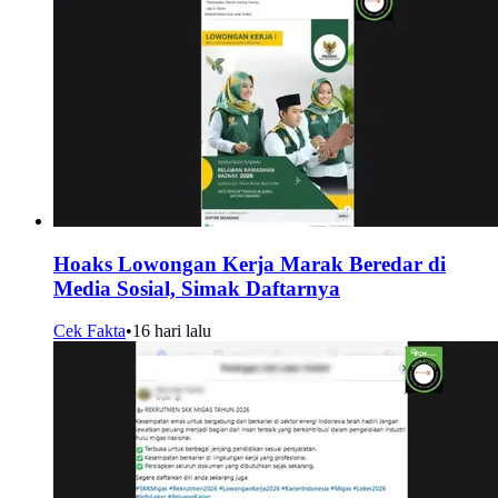
Hoaks Lowongan Kerja Marak Beredar di
Media Sosial, Simak Daftarnya
Cek Fakta
•
16 hari lalu