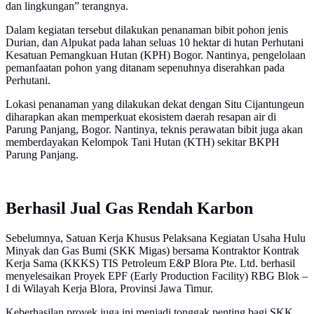
dan lingkungan” terangnya.
Dalam kegiatan tersebut dilakukan penanaman bibit pohon jenis
Durian, dan Alpukat pada lahan seluas 10 hektar di hutan Perhutani
Kesatuan Pemangkuan Hutan (KPH) Bogor. Nantinya, pengelolaan
pemanfaatan pohon yang ditanam sepenuhnya diserahkan pada
Perhutani.
Lokasi penanaman yang dilakukan dekat dengan Situ Cijantungeun
diharapkan akan memperkuat ekosistem daerah resapan air di
Parung Panjang, Bogor. Nantinya, teknis perawatan bibit juga akan
memberdayakan Kelompok Tani Hutan (KTH) sekitar BKPH
Parung Panjang.
Berhasil Jual Gas Rendah Karbon
Sebelumnya, Satuan Kerja Khusus Pelaksana Kegiatan Usaha Hulu
Minyak dan Gas Bumi (SKK Migas) bersama Kontraktor Kontrak
Kerja Sama (KKKS) TIS Petroleum E&P Blora Pte. Ltd. berhasil
menyelesaikan Proyek EPF (Early Production Facility) RBG Blok –
I di Wilayah Kerja Blora, Provinsi Jawa Timur.
Keberhasilan proyek juga ini menjadi tonggak penting bagi SKK