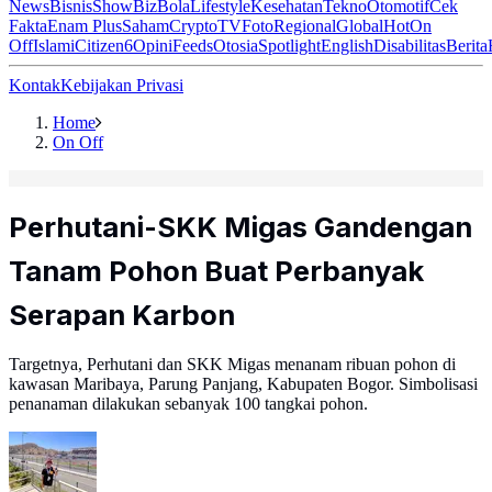
News
Bisnis
ShowBiz
Bola
Lifestyle
Kesehatan
Tekno
Otomotif
Cek
Fakta
Enam Plus
Saham
Crypto
TV
Foto
Regional
Global
Hot
On
Off
Islami
Citizen6
Opini
Feeds
Otosia
Spotlight
English
Disabilitas
Berita
Kontak
Kebijakan Privasi
Home
On Off
Perhutani-SKK Migas Gandengan
Tanam Pohon Buat Perbanyak
Serapan Karbon
Targetnya, Perhutani dan SKK Migas menanam ribuan pohon di
kawasan Maribaya, Parung Panjang, Kabupaten Bogor. Simbolisasi
penanaman dilakukan sebanyak 100 tangkai pohon.