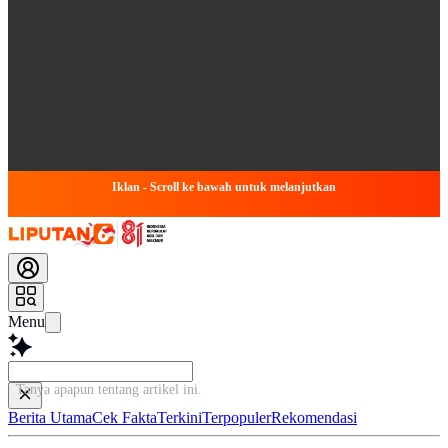
Iklan - Scroll ke bawah untuk melanjutkan
Menu
Tanya apapun tentang artikel ini...
Berita Utama
Cek Fakta
Terkini
Terpopuler
Rekomendasi