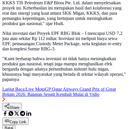
KKKS TIS Petroleum E&P Blora Pte. Ltd. dalam menyelesaikan
proyek ini. Keberhasilan ini merupakan hasil dari kolaborasi yang
erat dan sinergi yang kuat antara SKK Migas, KKKS, dan para
pemangku kepentingan, yang bertujuan untuk meningkatkan
produksi gas nasional," ujar Hudi.
Nilai investasi dari Proyek EPF RBG Blok – I mencapai USD 7,2
juta atau sekitar Rp 112 miliar. Investasi ini meliputi biaya sewa
EPF, pemasangan Custody Meter Package, serta kegiatan re-entry
dan komplesi Sumur RBG-3.
"Kami berharap bahwa investasi ini tidak hanya meningkatkan
produksi gas nasional, tetapi juga mampu menghasilkan efek
berganda dengan adanya pertumbuhan industri hulu migas,
khususnya bagi masyarakat yang berada di sekitar wilayah operasi,"
paparnya
Lanjut Baca:
Live MotoGP Qatar Airways Grand Prix of Great
Britain 2026: Balapan Sengit Kembali Mulai di Vidio
Share
Copy Link
Batal