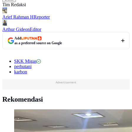
Tim Redaksi
Arief Rahman H
Reporter
Arthur Gideon
Editor
Add
as a preferred source on Google
SKK Migas
perhutani
karbon
Advertisement
Rekomendasi