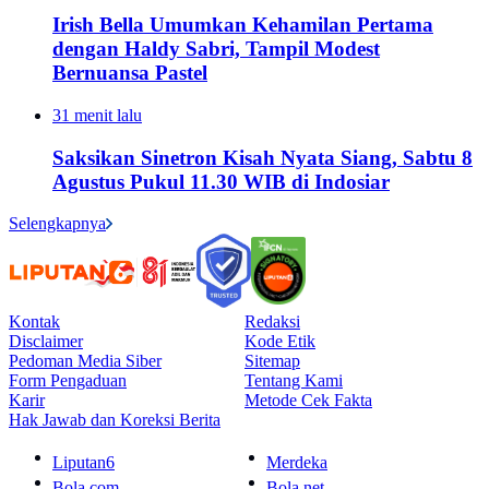
Irish Bella Umumkan Kehamilan Pertama
dengan Haldy Sabri, Tampil Modest
Bernuansa Pastel
31 menit lalu
Saksikan Sinetron Kisah Nyata Siang, Sabtu 8
Agustus Pukul 11.30 WIB di Indosiar
Selengkapnya
Kontak
Redaksi
Disclaimer
Kode Etik
Pedoman Media Siber
Sitemap
Form Pengaduan
Tentang Kami
Karir
Metode Cek Fakta
Hak Jawab dan Koreksi Berita
Liputan6
Merdeka
Bola.com
Bola.net