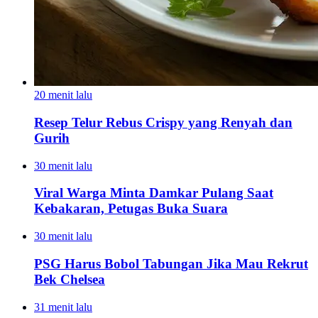
20 menit lalu
Resep Telur Rebus Crispy yang Renyah dan
Gurih
30 menit lalu
Viral Warga Minta Damkar Pulang Saat
Kebakaran, Petugas Buka Suara
30 menit lalu
PSG Harus Bobol Tabungan Jika Mau Rekrut
Bek Chelsea
31 menit lalu