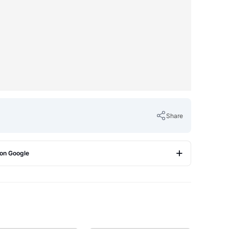
Share
 on Google
Copy Link