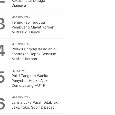
Kekasih usai Diduga
Sport
Dianiaya
Berita Bola Terkini, Ja
Klasemen, Hasil Liga
3
MEGAPOLITAN
Terungkap Terduga
Pembuang Mayat Korban
Mutilasi di Depok
4
MEGAPOLITAN
Pelaku Ungkap Kejadian di
Kontrakan Depok Sebelum
Mutilasi Korban
5
PERISTIWA
Polisi Tangkap Wanita
Penyebar Hoaks Ajakan
Demo Jelang HUT RI
6
MEGAPOLITAN
Lansia Luka Parah Ditabrak
JakLingko, Sopir Dipecat