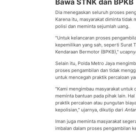
Bawa STNK dan BPKB
Dia menegaskan seluruh proses penga
Karena itu, masyarakat diminta tida
polisi dan meminta sejumlah uang.
"Untuk kelancaran proses pengambila
kepemilikan yang sah, seperti Surat
Kendaraan Bermotor (BPKB)," ucapny
Selain itu, Polda Metro Jaya mengim
proses pengambilan dan tidak menggu
untuk mencegah praktik percaloan ya
"Kami mengimbau masyarakat untuk d
meminta bantuan pada pihak lain. Hal
praktik percaloan atau pungutan bia
kepolisian," ujarnya, dikutip dari
Anta
Iman juga meminta masyarakat sege
imbalan dalam proses pengambilan ke