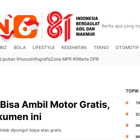
BIZ
BOLA
LIFESTYLE
KESEHATAN
TEKNO
OTOMOTIF
Liputan Khusus
Infografis
Zona MPR RI
Warta DPR
TOPIK
isa Ambil Motor Gratis,
#
TR
umen ini
#
S
#
M
idak dipungut biaya atau gratis.
#
M