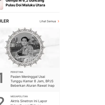
Gempa M 6,2 Guncang
Otosia
Pulau Doi Maluku Utara
Otosia
Feeds
Feeds Liputan6: Kumpul
ULER
Lihat Semua
Terbaru Harian
Spotlight
Berita Terkini, Kabar Te
Dan Dunia - Liputan6.
English
Exploring Knowledge, T
En.Liputan6.com
Disabilitas
Disabilitas Berita Terkini
1
PERISTIWA
Harian, Berita Terbaru,
Pasien Meninggal Usai
Berita
Tunggu Kamar 8 Jam, BPJS
Berita Hari Ini Politik,
Beberkan Aturan Rawat Inap
Health
Kabar Berita Terbaru D
2
MEGAPOLITAN
Diet, Herbal Terbaik
Aktris Sinetron Ini Lapor