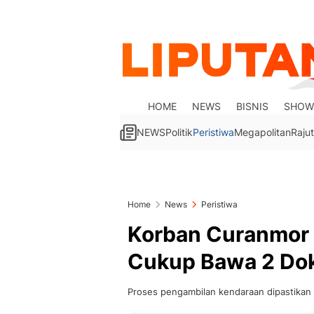
HOME
NEWS
BISNIS
SHOW
NEWS
Politik
Peristiwa
Megapolitan
Rajut
Home
News
Peristiwa
Korban Curanmor B
Cukup Bawa 2 Dok
Proses pengambilan kendaraan dipastikan t