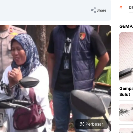
#
D
Share
GEMPA
Copy Link
Gempa
Sulut
Perbesar