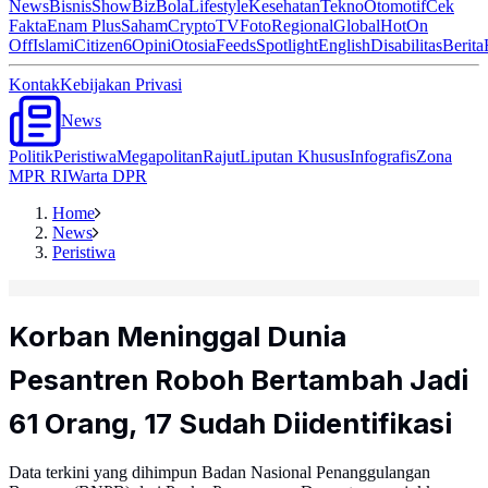
News
Bisnis
ShowBiz
Bola
Lifestyle
Kesehatan
Tekno
Otomotif
Cek
Fakta
Enam Plus
Saham
Crypto
TV
Foto
Regional
Global
Hot
On
Off
Islami
Citizen6
Opini
Otosia
Feeds
Spotlight
English
Disabilitas
Berita
Kontak
Kebijakan Privasi
News
Politik
Peristiwa
Megapolitan
Rajut
Liputan Khusus
Infografis
Zona
MPR RI
Warta DPR
Home
News
Peristiwa
Korban Meninggal Dunia
Pesantren Roboh Bertambah Jadi
61 Orang, 17 Sudah Diidentifikasi
Data terkini yang dihimpun Badan Nasional Penanggulangan