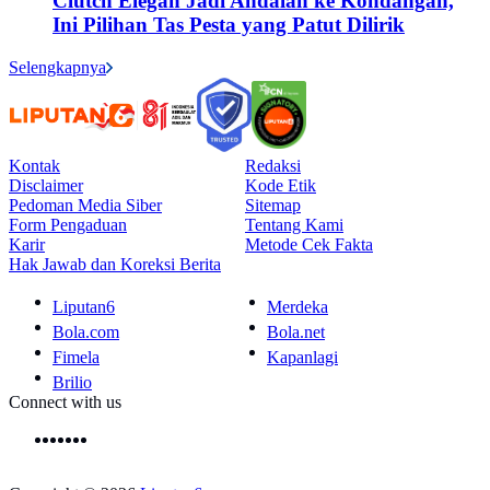
Clutch Elegan Jadi Andalan ke Kondangan,
Ini Pilihan Tas Pesta yang Patut Dilirik
Selengkapnya
Kontak
Redaksi
Disclaimer
Kode Etik
Pedoman Media Siber
Sitemap
Form Pengaduan
Tentang Kami
Karir
Metode Cek Fakta
Hak Jawab dan Koreksi Berita
Liputan6
Merdeka
Bola.com
Bola.net
Fimela
Kapanlagi
Brilio
Connect with us