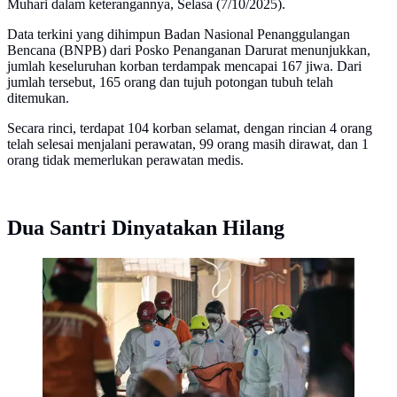
Muhari dalam keterangannya, Selasa (7/10/2025).
Data terkini yang dihimpun Badan Nasional Penanggulangan
Bencana (BNPB) dari Posko Penanganan Darurat menunjukkan,
jumlah keseluruhan korban terdampak mencapai 167 jiwa. Dari
jumlah tersebut, 165 orang dan tujuh potongan tubuh telah
ditemukan.
Secara rinci, terdapat 104 korban selamat, dengan rincian 4 orang
telah selesai menjalani perawatan, 99 orang masih dirawat, dan 1
orang tidak memerlukan perawatan medis.
Dua Santri Dinyatakan Hilang
Tim pencari dan penyelamat membawa kantong
jenazah dari lokasi runtuhnya bangunan musala di
Pondok Pesantren Al Khoziny di Sidoarjo, Jawa Timur,
pada 6 Oktober 2025. (JUNI KRISWANTO/AFP)