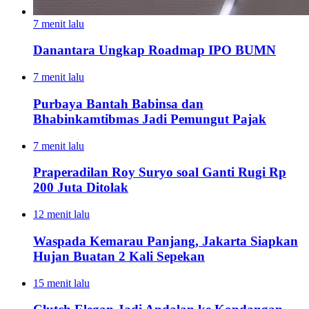
7 menit lalu
Danantara Ungkap Roadmap IPO BUMN
7 menit lalu
Purbaya Bantah Babinsa dan
Bhabinkamtibmas Jadi Pemungut Pajak
7 menit lalu
Praperadilan Roy Suryo soal Ganti Rugi Rp
200 Juta Ditolak
12 menit lalu
Waspada Kemarau Panjang, Jakarta Siapkan
Hujan Buatan 2 Kali Sepekan
15 menit lalu