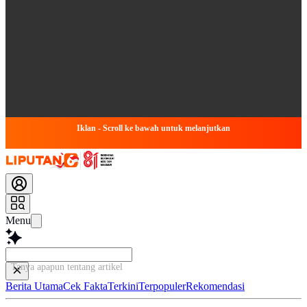
Iklan - Scroll ke bawah untuk melanjutkan
Menu
Tanya apapun tentang artikel ini...
Berita Utama
Cek Fakta
Terkini
Terpopuler
Rekomendasi