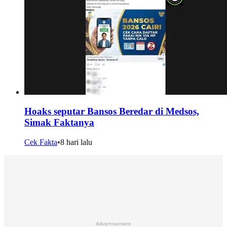
Hoaks seputar Bansos Beredar di Medsos,
Simak Faktanya
Cek Fakta
•
8 hari lalu
Advertisement