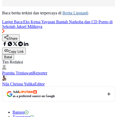
Baca berita terkini dan terpercaya di
Berita Liputan6
Lanjut Baca:
Eks Ketua Yayasan Bantah Narkoba dan CD Porno di
Sekolah Jaksel Miliknya
Share
Copy Link
Batal
Tim Redaksi
Pramita Tristiawati
Reporter
Nila Chrisna Yulika
Editor
Add
as a preferred source on Google
Bansos
Tangerang