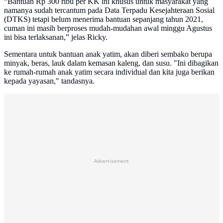
“Bantuan Rp 300 ribu per KK ini khusus untuk masyarakat yang
namanya sudah tercantum pada Data Terpadu Kesejahteraan Sosial
(DTKS) tetapi belum menerima bantuan sepanjang tahun 2021,
cuman ini masih berproses mudah-mudahan awal minggu Agustus
ini bisa terlaksanan,” jelas Ricky.
Sementara untuk bantuan anak yatim, akan diberi sembako berupa
minyak, beras, lauk dalam kemasan kaleng, dan susu. "Ini dibagikan
ke rumah-rumah anak yatim secara individual dan kita juga berikan
kepada yayasan," tandasnya.
Advertisement