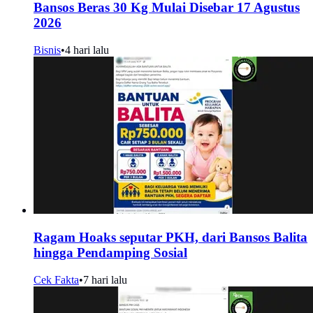
Bansos Beras 30 Kg Mulai Disebar 17 Agustus
2026
Bisnis
•
4 hari lalu
Ragam Hoaks seputar PKH, dari Bansos Balita
hingga Pendamping Sosial
Cek Fakta
•
7 hari lalu