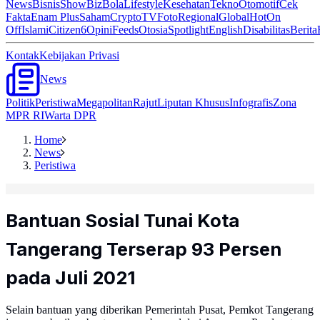
News
Bisnis
ShowBiz
Bola
Lifestyle
Kesehatan
Tekno
Otomotif
Cek
Fakta
Enam Plus
Saham
Crypto
TV
Foto
Regional
Global
Hot
On
Off
Islami
Citizen6
Opini
Feeds
Otosia
Spotlight
English
Disabilitas
Berita
Kontak
Kebijakan Privasi
News
Politik
Peristiwa
Megapolitan
Rajut
Liputan Khusus
Infografis
Zona
MPR RI
Warta DPR
Home
News
Peristiwa
Bantuan Sosial Tunai Kota
Tangerang Terserap 93 Persen
pada Juli 2021
Selain bantuan yang diberikan Pemerintah Pusat, Pemkot Tangerang