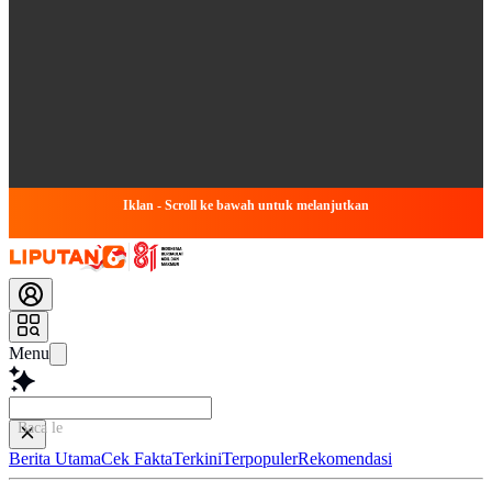
Iklan - Scroll ke bawah untuk melanjutkan
Menu
Baca lebih cepat...
Berita Utama
Cek Fakta
Terkini
Terpopuler
Rekomendasi