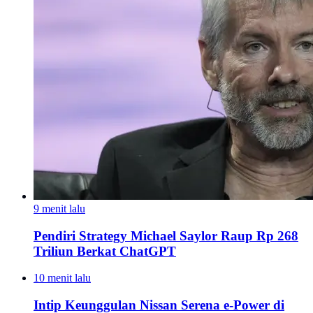
9 menit lalu
Pendiri Strategy Michael Saylor Raup Rp 268
Triliun Berkat ChatGPT
10 menit lalu
Intip Keunggulan Nissan Serena e-Power di