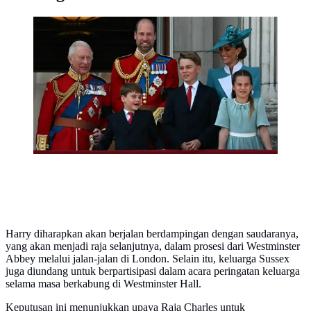
(Dari kiri ke kanan) Raja Charles III, Pangeran William,
Pangeran Louis, Pangeran George, Kate Middleton,
dan Putri Charlotte berpose di balkon Istana
Buckingham setelah menghadiri Trooping the Colour di
London pada 14 Juni 2025. (Ben STANSALL/AFP)
Harry diharapkan akan berjalan berdampingan dengan saudaranya,
yang akan menjadi raja selanjutnya, dalam prosesi dari Westminster
Abbey melalui jalan-jalan di London. Selain itu, keluarga Sussex
juga diundang untuk berpartisipasi dalam acara peringatan keluarga
selama masa berkabung di Westminster Hall.
Keputusan ini menunjukkan upaya Raja Charles untuk