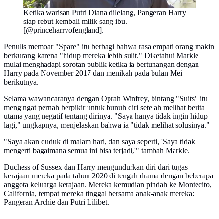
Ketika warisan Putri Diana dilelang, Pangeran Harry
siap rebut kembali milik sang ibu.
[@princeharryofengland].
Penulis memoar "Spare" itu berbagi bahwa rasa empati orang makin
berkurang karena "hidup mereka lebih sulit." Diketahui Markle
mulai menghadapi sorotan publik ketika ia bertunangan dengan
Harry pada November 2017 dan menikah pada bulan Mei
berikutnya.
Selama wawancaranya dengan Oprah Winfrey, bintang "Suits" itu
mengingat pernah berpikir untuk bunuh diri setelah melihat berita
utama yang negatif tentang dirinya. "Saya hanya tidak ingin hidup
lagi," ungkapnya, menjelaskan bahwa ia "tidak melihat solusinya."
"Saya akan duduk di malam hari, dan saya seperti, 'Saya tidak
mengerti bagaimana semua ini bisa terjadi,'" tambah Markle.
Duchess of Sussex dan Harry mengundurkan diri dari tugas
kerajaan mereka pada tahun 2020 di tengah drama dengan beberapa
anggota keluarga kerajaan. Mereka kemudian pindah ke Montecito,
California, tempat mereka tinggal bersama anak-anak mereka:
Pangeran Archie dan Putri Lilibet.