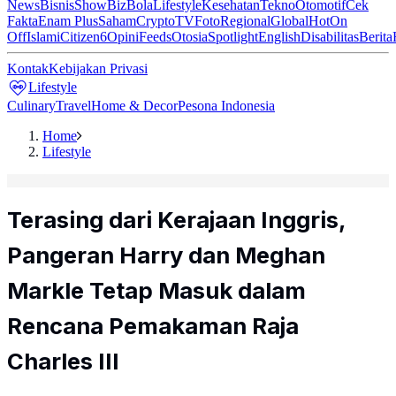
News
Bisnis
ShowBiz
Bola
Lifestyle
Kesehatan
Tekno
Otomotif
Cek
Fakta
Enam Plus
Saham
Crypto
TV
Foto
Regional
Global
Hot
On
Off
Islami
Citizen6
Opini
Feeds
Otosia
Spotlight
English
Disabilitas
Berita
Kontak
Kebijakan Privasi
Lifestyle
Culinary
Travel
Home & Decor
Pesona Indonesia
Home
Lifestyle
Terasing dari Kerajaan Inggris,
Pangeran Harry dan Meghan
Markle Tetap Masuk dalam
Rencana Pemakaman Raja
Charles III