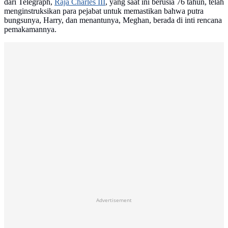
dari Telegraph,
Raja Charles III
, yang saat ini berusia 76 tahun, telah
menginstruksikan para pejabat untuk memastikan bahwa putra
bungsunya, Harry, dan menantunya, Meghan, berada di inti rencana
pemakamannya.
Advertisement