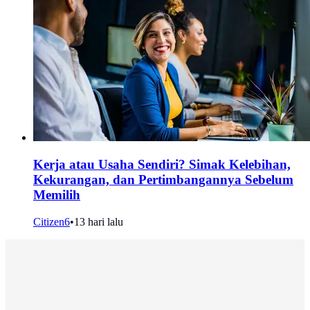
Kerja atau Usaha Sendiri? Simak Kelebihan,
Kekurangan, dan Pertimbangannya Sebelum
Memilih
Citizen6
•
13 hari lalu