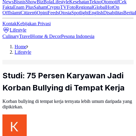
News
Bisnis
ShowBiz
Bola
Lifestyle
Kesehatan
Tekno
Otomotif
Cek
Fakta
Enam Plus
Saham
Crypto
TV
Foto
Regional
Global
Hot
On
Off
Islami
Citizen6
Opini
Feeds
Otosia
Spotlight
English
Disabilitas
Berita
Kontak
Kebijakan Privasi
Lifestyle
Culinary
Travel
Home & Decor
Pesona Indonesia
Home
Lifestyle
Studi: 75 Persen Karyawan Jadi
Korban Bullying di Tempat Kerja
Korban bullying di tempat kerja ternyata lebih umum daripada yang
dipikirkan.