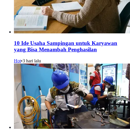
10 Ide Usaha Sampingan untuk Karyawan
yang Bisa Menambah Penghasilan
Hot
•
3 hari lalu