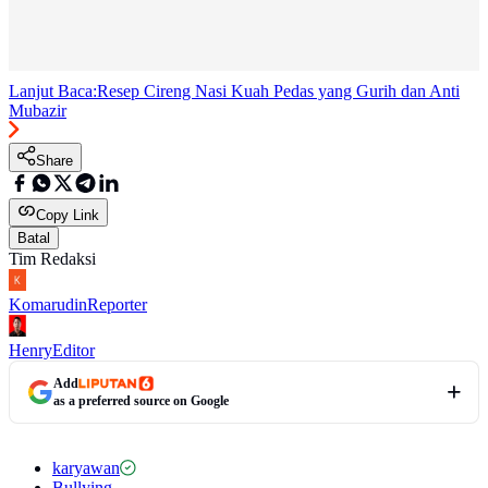
Lanjut Baca:
Resep Cireng Nasi Kuah Pedas yang Gurih dan Anti
Mubazir
Share
Copy Link
Batal
Tim Redaksi
Komarudin
Reporter
Henry
Editor
Add
as a preferred source on Google
karyawan
Bullying