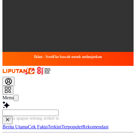
Iklan - Scroll ke bawah untuk melanjutkan
Menu
Tanya apapun tentang artikel ini...
Berita Utama
Cek Fakta
Terkini
Terpopuler
Rekomendasi