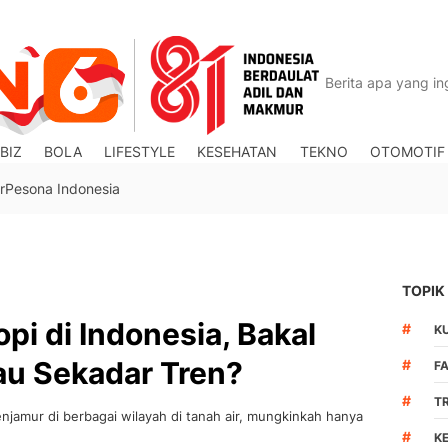
BIZ
BOLA
LIFESTYLE
KESEHATAN
TEKNO
OTOMOTIF
r
Pesona Indonesia
TOPIK
pi di Indonesia, Bakal
#
K
au Sekadar Tren?
#
F
#
T
jamur di berbagai wilayah di tanah air, mungkinkah hanya
#
K