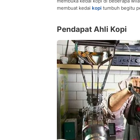
membuka kedai kopi di beberapa wilay
membuat kedai
kopi
tumbuh begitu pes
Pendapat Ahli Kopi