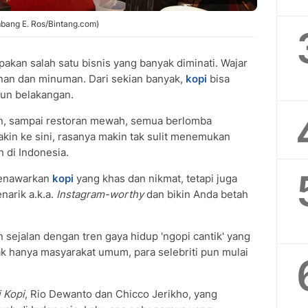
mbang E. Ros/Bintang.com)
akan salah satu bisnis yang banyak diminati. Wajar
nan dan minuman. Dari sekian banyak,
kopi
bisa
ahun belakangan.
alan, sampai restoran mewah, semua berlomba
kin ke sini, rasanya makin tak sulit menemukan
h di Indonesia.
menawarkan
kopi
yang khas dan nikmat, tetapi juga
arik a.k.a.
Instagram-worthy
dan bikin Anda betah
 sejalan dengan tren gaya hidup 'ngopi cantik' yang
k hanya masyarakat umum, para selebriti pun mulai
i Kopi
, Rio Dewanto dan Chicco Jerikho, yang