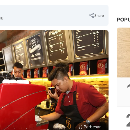
Share
IB
POP
Copy Link
Perbesar