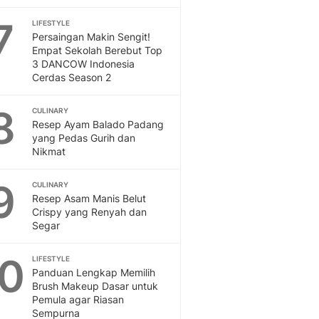
Sport
Berita Bola Terkini, Ja
7
LIFESTYLE
Klasemen, Hasil Liga
Persaingan Makin Sengit!
Empat Sekolah Berebut Top
3 DANCOW Indonesia
Cerdas Season 2
8
CULINARY
Resep Ayam Balado Padang
yang Pedas Gurih dan
Nikmat
9
CULINARY
Resep Asam Manis Belut
Crispy yang Renyah dan
Segar
10
LIFESTYLE
Panduan Lengkap Memilih
Brush Makeup Dasar untuk
Pemula agar Riasan
Sempurna