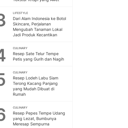
Feeds
Feeds Liputan6: Kumpul
3
LIFESTYLE
Terbaru Harian
Dari Alam Indonesia ke Botol
Skincare, Perjalanan
Otosia
Mengubah Tanaman Lokal
Otosia
Jadi Produk Kecantikan
Spotlight
Berita Terkini, Kabar Te
4
CULINARY
Dan Dunia - Liputan6.
Resep Sate Telur Tempe
English
Petis yang Gurih dan Nagih
Exploring Knowledge, T
En.Liputan6.com
5
CULINARY
Disabilitas
Resep Lodeh Labu Siam
Disabilitas Berita Terkini
Terong Kacang Panjang
yang Mudah Dibuat di
Harian, Berita Terbaru,
Rumah
Berita
Berita Hari Ini Politik,
6
CULINARY
Health
Resep Pepes Tempe Udang
Kabar Berita Terbaru D
yang Lezat, Bumbunya
Diet, Herbal Terbaik
Meresap Sempurna