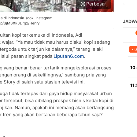
Perbesar
a di Indonesia. (dok. Instagram
om/p/BjMSXk3Drg2/Henry
ultan kopi terkemuka di Indonesia, Adi
 wajar. “Ya mau tidak mau harus diakui kopi sedang
tergoda untuk terjun ke dalamnya,” terang lelaki
elalui pesan singkat pada
Liputan6.com
.
ng yang benar-benar tertarik mengeksplorasi proses
ngan orang di sekelilingnya,” sambung pria yang
tory di salah satu stasiun televisi ini.
uga tidak terlepas dari gaya hidup masyarakat urban
 tersebut, bisa dibilang prospek bisnis kedai kopi di
jikan. Namun, apakah ini memang akan berlangsung
r tren yang akan bertahan beberapa tahun saja?