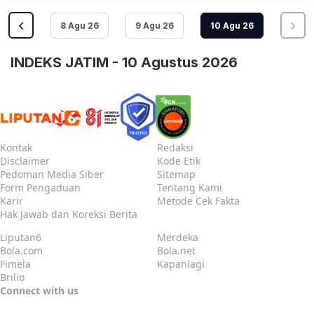
‹
›
8 Agu 26
9 Agu 26
10 Agu 26
INDEKS JATIM - 10 Agustus 2026
Kontak
Redaksi
Disclaimer
Kode Etik
Pedoman Media Siber
Sitemap
Form Pengaduan
Tentang Kami
Karir
Metode Cek Fakta
Hak Jawab dan Koreksi Berita
Liputan6
Merdeka
Bola.com
Bola.net
Fimela
Kapanlagi
Brilio
Connect with us