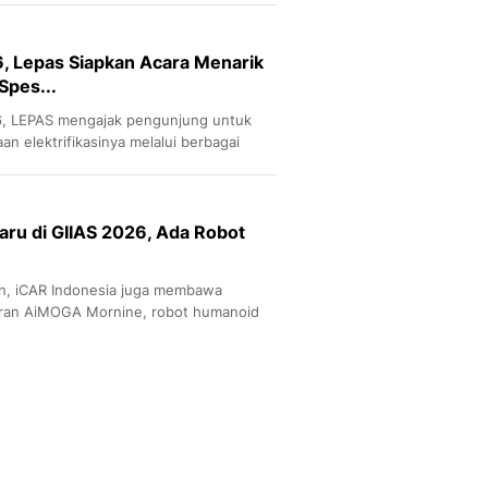
Sport
Berita Bola Terkini, Ja
Klasemen, Hasil Liga
, Lepas Siapkan Acara Menarik
Spes...
26, LEPAS mengajak pengunjung untuk
an elektrifikasinya melalui berbagai
ru di GIIAS 2026, Ada Robot
n, iCAR Indonesia juga membawa
diran AiMOGA Mornine, robot humanoid