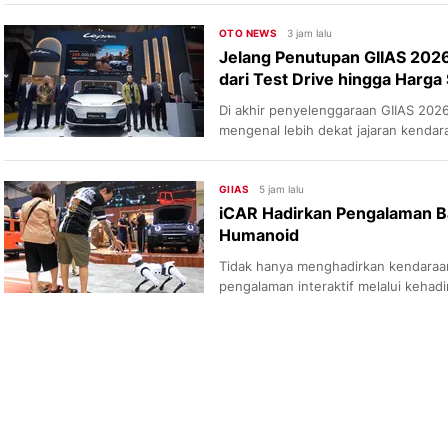
OTO NEWS
3 jam lalu
Jelang Penutupan GIIAS 2026
dari Test Drive hingga Harga 
Di akhir penyelenggaraan GIIAS 20
mengenal lebih dekat jajaran kendara
aktivitas
GIIAS
5 jam lalu
iCAR Hadirkan Pengalaman Ba
Humanoid
Tidak hanya menghadirkan kendaraa
pengalaman interaktif melalui keha