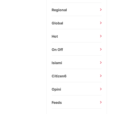
Regional
Global
Hot
On Off
Islami
Citizen6
Opini
Feeds