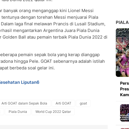
ar banyak orang menganggap kini Lionel Messi
i tentunya dengan torehan Messi menjuarai Piala
PIALA
Dalam laga final melawan Prancis di Lusail Stadium,
rhasil mengantarkan Argentina Juara Piala Dunia
 Golden Ball atau pemain terbaik Piala Dunia 2022 di
 beberapa pemain sepak bola yang kerap dianggap
radona hingga Pele. GOAT sebenarnya adalah istilah
pat berbeda soal gelar ini.
Kesehatan Liputan6
Pers
Pres
Kami
Arti GOAT dalam Sepak Bola
Arti GOAT
goat
2
Piala Dunia
World Cup 2022 Qatar