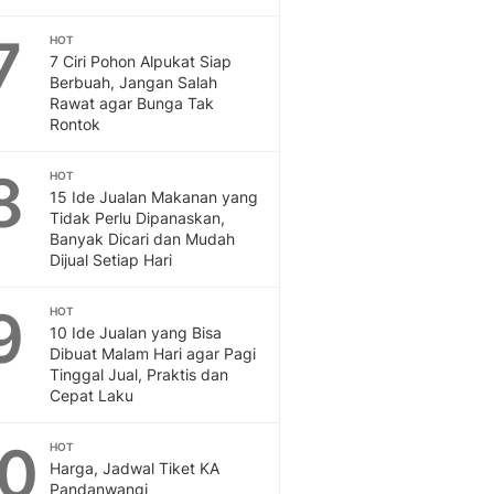
Sport
Berita Bola Terkini, Ja
7
HOT
Klasemen, Hasil Liga
7 Ciri Pohon Alpukat Siap
Berbuah, Jangan Salah
Rawat agar Bunga Tak
Rontok
8
HOT
15 Ide Jualan Makanan yang
Tidak Perlu Dipanaskan,
Banyak Dicari dan Mudah
Dijual Setiap Hari
9
HOT
10 Ide Jualan yang Bisa
Dibuat Malam Hari agar Pagi
Tinggal Jual, Praktis dan
Cepat Laku
10
HOT
Harga, Jadwal Tiket KA
Pandanwangi