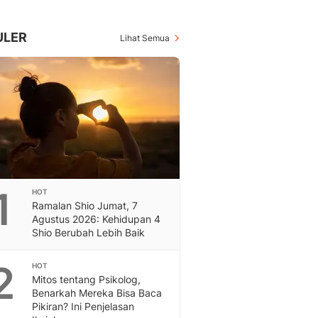
Berita Daerah Dan Peri
Terbaru
Global
ULER
Lihat Semua
Berita Internasional, Sa
Inspiratif, Unik, Dan M
Hot
Hot Liputan6.com Menya
Dan Terbaru
On Off
On Off Liputan6: Sinop
& Berita Bisnis Digital
Islami
1
HOT
Berita & Kajian Islami
Ramalan Shio Jumat, 7
Hikmah - Liputan6
Agustus 2026: Kehidupan 4
Citizen6
Shio Berubah Lebih Baik
Berita Citizen6 - Medi
Liputan6.com
2
HOT
Mitos tentang Psikolog,
Opini
Benarkah Mereka Bisa Baca
Opini Liputan6: Analis
Pikiran? Ini Penjelasan
Pandang Dan Perspekti