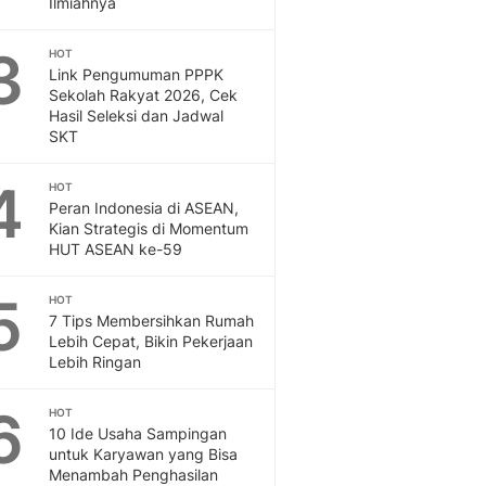
Ilmiahnya
Feeds
Feeds Liputan6: Kumpul
3
HOT
Terbaru Harian
Link Pengumuman PPPK
Otosia
Sekolah Rakyat 2026, Cek
Hasil Seleksi dan Jadwal
Otosia
SKT
Spotlight
Berita Terkini, Kabar Te
4
HOT
Dan Dunia - Liputan6.
Peran Indonesia di ASEAN,
English
Kian Strategis di Momentum
Exploring Knowledge, T
HUT ASEAN ke-59
En.Liputan6.com
Disabilitas
5
HOT
Disabilitas Berita Terkini
7 Tips Membersihkan Rumah
Harian, Berita Terbaru,
Lebih Cepat, Bikin Pekerjaan
Lebih Ringan
Berita
Berita Hari Ini Politik,
6
HOT
Health
10 Ide Usaha Sampingan
Kabar Berita Terbaru D
untuk Karyawan yang Bisa
Diet, Herbal Terbaik
Menambah Penghasilan