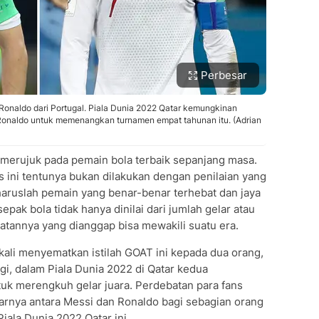
Perbesar
 Ronaldo dari Portugal. Piala Dunia 2022 Qatar kemungkinan
Ronaldo untuk memenangkan turnamen empat tahunan itu. (Adrian
 merujuk pada pemain bola terbaik sepanjang masa.
 ini tentunya bukan dilakukan dengan penilaian yang
aruslah pemain yang benar-benar terhebat dan jaya
ak bola tidak hanya dinilai dari jumlah gelar atau
ebatannya yang dianggap bisa mewakili suatu era.
 kali menyematkan istilah GOAT ini kepada dua orang,
gi, dalam Piala Dunia 2022 di Qatar kedua
tuk merengkuh gelar juara. Perdebatan para fans
rnya antara Messi dan Ronaldo bagi sebagian orang
iala Dunia 2022 Qatar ini.