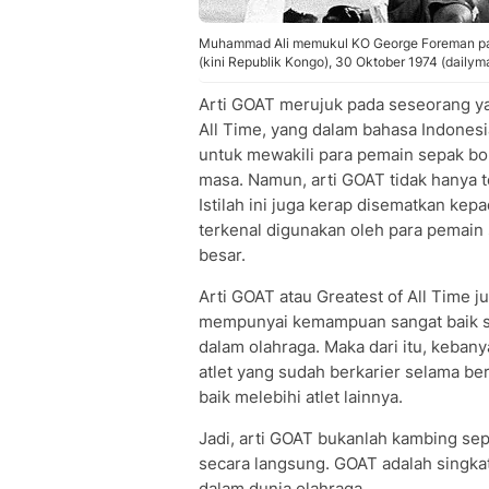
Muhammad Ali memukul KO George Foreman pada
(kini Republik Kongo), 30 Oktober 1974 (dailyma
Arti GOAT merujuk pada seseorang yan
All Time, yang dalam bahasa Indonesi
untuk mewakili para pemain sepak bol
masa. Namun, arti GOAT tidak hanya t
Istilah ini juga kerap disematkan kepad
terkenal digunakan oleh para pemain
besar.
Arti GOAT atau Greatest of All Time 
mempunyai kemampuan sangat baik se
dalam olahraga. Maka dari itu, kebany
atlet yang sudah berkarier selama b
baik melebihi atlet lainnya.
Jadi, arti GOAT bukanlah kambing sepe
secara langsung. GOAT adalah singkat
dalam dunia olahraga.