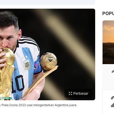
POP
Copy Link
Perbesar
k Piala Dunia 2022 usai mengantarkan Argentina juara.