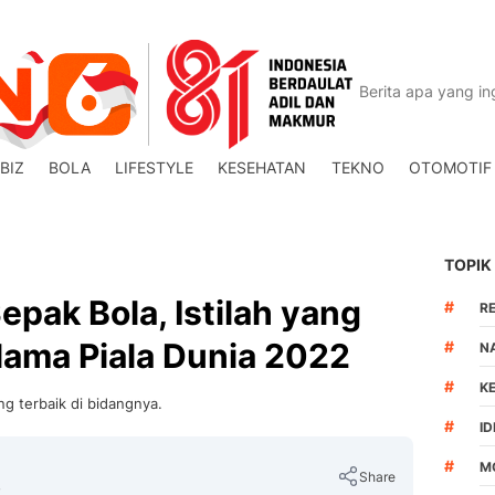
BIZ
BOLA
LIFESTYLE
KESEHATAN
TEKNO
OTOMOTIF
TOPIK
epak Bola, Istilah yang
#
R
lama Piala Dunia 2022
#
N
#
K
g terbaik di bidangnya.
#
I
#
M
Share
B