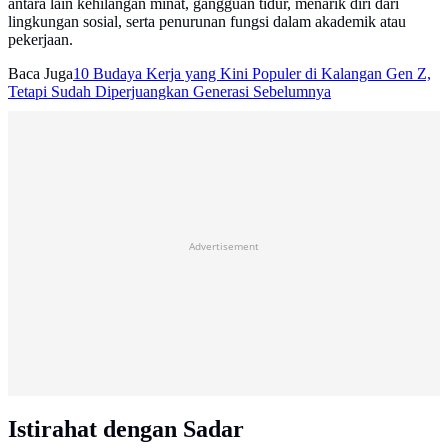
antara lain kehilangan minat, gangguan tidur, menarik diri dari
lingkungan sosial, serta penurunan fungsi dalam akademik atau
pekerjaan.
Baca Juga
10 Budaya Kerja yang Kini Populer di Kalangan Gen Z,
Tetapi Sudah Diperjuangkan Generasi Sebelumnya
Advertisement
Istirahat dengan Sadar