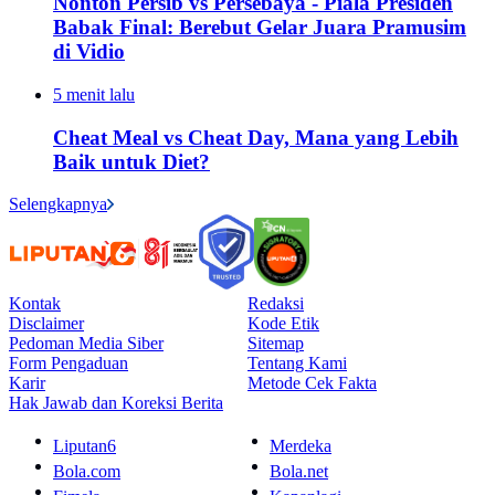
Nonton Persib vs Persebaya - Piala Presiden
Babak Final: Berebut Gelar Juara Pramusim
di Vidio
5 menit lalu
Cheat Meal vs Cheat Day, Mana yang Lebih
Baik untuk Diet?
Selengkapnya
Kontak
Redaksi
Disclaimer
Kode Etik
Pedoman Media Siber
Sitemap
Form Pengaduan
Tentang Kami
Karir
Metode Cek Fakta
Hak Jawab dan Koreksi Berita
Liputan6
Merdeka
Bola.com
Bola.net