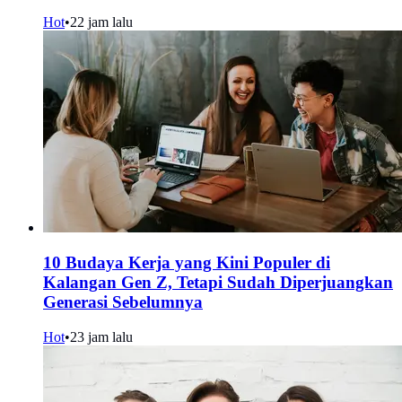
Hot
•
22 jam lalu
10 Budaya Kerja yang Kini Populer di
Kalangan Gen Z, Tetapi Sudah Diperjuangkan
Generasi Sebelumnya
Hot
•
23 jam lalu