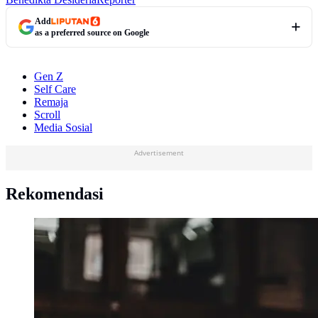
Add
as a preferred source on Google
Gen Z
Self Care
Remaja
Scroll
Media Sosial
Advertisement
Rekomendasi