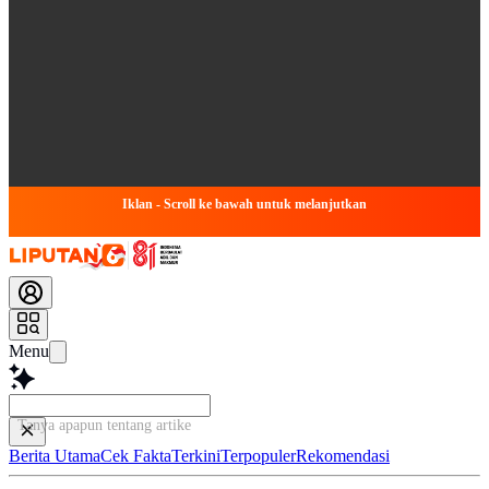
Iklan - Scroll ke bawah untuk melanjutkan
Menu
Tanya apapun tentang artikel ini...
Berita Utama
Cek Fakta
Terkini
Terpopuler
Rekomendasi