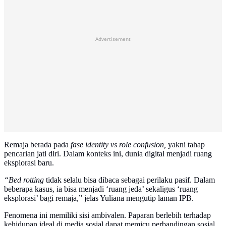
Advertisement
Remaja berada pada
fase identity vs role confusion,
yakni tahap
pencarian jati diri. Dalam konteks ini, dunia digital menjadi ruang
eksplorasi baru.
“Bed rotting
tidak selalu bisa dibaca sebagai perilaku pasif. Dalam
beberapa kasus, ia bisa menjadi ‘ruang jeda’ sekaligus ‘ruang
eksplorasi’ bagi remaja,” jelas Yuliana mengutip laman IPB.
Fenomena ini memiliki sisi ambivalen. Paparan berlebih terhadap
kehidupan ideal di media sosial dapat memicu perbandingan sosial