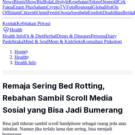
News
Bisnis
ShowBiz
Bola
Lifestyle
Kesehatan
Tekno
Otomotif
Cek
Fakta
Enam Plus
Saham
Crypto
TV
Foto
Regional
Global
Hot
On
Off
Islami
Citizen6
Opini
Feeds
Otosia
Spotlight
English
Disabilitas
Berita
Kontak
Kebijakan Privasi
Health
Health Info
Fit & Diet
Herbal
Drugs & Diseases
Persona
Diary
Paskibraka
Mind & Soul
Mom & Kids
Seks
Konsultasi Psikologi
Home
Health
Health Info
Remaja Sering Bed Rotting,
Rebahan Sambil Scroll Media
Sosial yang Bisa Jadi Bumerang
Bisa jadi tiduran sambil scroll handphone sebagai ruang jeda atau
istirahat. Namun jika terlalu lama dan sering, bisa menjadi
bumerang.