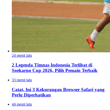
24 menit lalu
2 Legenda Timnas Indonesia Terlibat di
Soekarno Cup 2026, Pilih Pemain Terbaik
33 menit lalu
Catat, Ini 3 Kekurangan Browser Safari yang
Perlu Diperhatikan
44 menit lalu