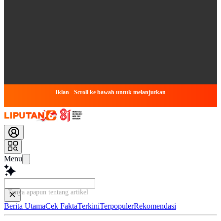
Iklan - Scroll ke bawah untuk melanjutkan
Menu
Tanya apapun tentang artikel ini...
Berita Utama
Cek Fakta
Terkini
Terpopuler
Rekomendasi