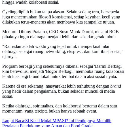
hingga wadah kolaborasi sosial.
Cycling dipilih bukan tanpa alasan. Selain sedang tren, bersepeda
juga mencerminkan filosofi konsistensi, setiap kayuhan kecil yang
dilakukan terus-menerus akan membawa kita sampai ke tujuan.
Menurut Dhony Pratama, CEO Susu Mbok Darmi, melalui BOB
pihaknya ingin olahraga menjadi lebih dari sekadar gerak tubuh.
"Ramadan adalah waktu yang tepat untuk memperkuat nilai
olahraga sebagai ruang networking, ekspresi, dan kontribusi sosial,"
ujarnya.
Program berbagi yang sebelumnya dikenal sebagai 'Darmi Berbagi'
kini berevolusi menjadi 'Bogor Berbagi', membuka ruang kolaborasi
lebih luas bagi brand lokal untuk terlibat dalam aksi sosial nyata.
Karena di era sekarang, masyarakat lebih terhubung dengan
brand
yang hadir dalam pengalaman, bukan sekadar muncul di media
sosial.
Ketika olahraga, spiritualitas, dan kolaborasi bertemu dalam satu
momentum, yang tercipta bukan hanya sebuah event.
Lanjut Baca:
Si Kecil Mulai MPASI? Ini Pentingnya Memilih
Peralatan Pendukung yang Aman dan Food Grade