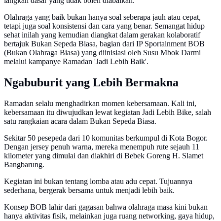
langkah dasar yang tidak boleh diabaikan.
Olahraga yang baik bukan hanya soal seberapa jauh atau cepat,
tetapi juga soal konsistensi dan cara yang benar. Semangat hidup
sehat inilah yang kemudian diangkat dalam gerakan kolaboratif
bertajuk Bukan Sepeda Biasa, bagian dari IP Sportainment BOB
(Bukan Olahraga Biasa) yang diinisiasi oleh Susu Mbok Darmi
melalui kampanye Ramadan 'Jadi Lebih Baik'.
Ngabuburit yang Lebih Bermakna
Ramadan selalu menghadirkan momen kebersamaan. Kali ini,
kebersamaan itu diwujudkan lewat kegiatan Jadi Lebih Bike, salah
satu rangkaian acara dalam Bukan Sepeda Biasa.
Sekitar 50 pesepeda dari 10 komunitas berkumpul di Kota Bogor.
Dengan jersey penuh warna, mereka menempuh rute sejauh 11
kilometer yang dimulai dan diakhiri di Bebek Goreng H. Slamet
Bangbarung.
Kegiatan ini bukan tentang lomba atau adu cepat. Tujuannya
sederhana, bergerak bersama untuk menjadi lebih baik.
Konsep BOB lahir dari gagasan bahwa olahraga masa kini bukan
hanya aktivitas fisik, melainkan juga ruang networking, gaya hidup,