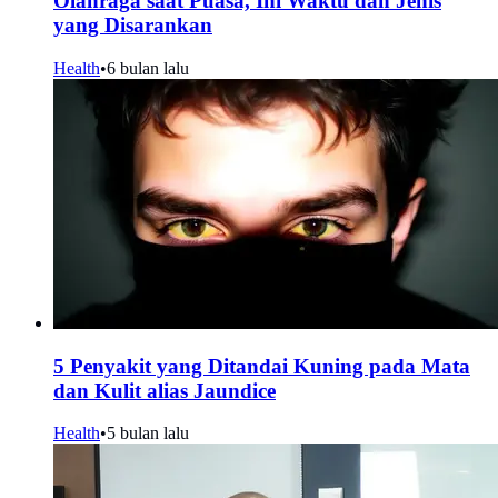
Olahraga saat Puasa, Ini Waktu dan Jenis
yang Disarankan
Health
•
6 bulan lalu
5 Penyakit yang Ditandai Kuning pada Mata
dan Kulit alias Jaundice
Health
•
5 bulan lalu