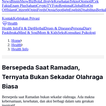
News
Bisnis
ShowBiz
Bola
Lifestyle
Kesehatan
Tekno
Otomotif
Cek
Fakta
Enam Plus
Saham
Crypto
TV
Foto
Regional
Global
Hot
On
Off
Islami
Citizen6
Opini
Feeds
Otosia
Spotlight
English
Disabilitas
Berita
Kontak
Kebijakan Privasi
Health
Health Info
Fit & Diet
Herbal
Drugs & Diseases
Persona
Diary
Paskibraka
Mind & Soul
Mom & Kids
Seks
Konsultasi Psikologi
Home
Health
Health Info
Bersepeda Saat Ramadan,
Ternyata Bukan Sekadar Olahraga
Biasa
Bersepeda saat Ramadan bukan sekadar olahraga. Ada makna
kebersamaan, kesehatan, dan aksi berbagi dalam satu gerakan
inspiratif.