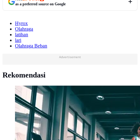
as a preferred source on Google
Hyrox
Olahraga
latihan
lari
Olahraga Beban
Advertisement
Rekomendasi