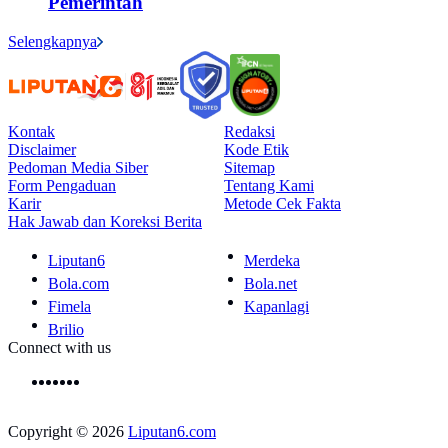
Pemerintah
Selengkapnya
Kontak
Redaksi
Disclaimer
Kode Etik
Pedoman Media Siber
Sitemap
Form Pengaduan
Tentang Kami
Karir
Metode Cek Fakta
Hak Jawab dan Koreksi Berita
Liputan6
Merdeka
Bola.com
Bola.net
Fimela
Kapanlagi
Brilio
Connect with us
Copyright © 2026
Liputan6.com