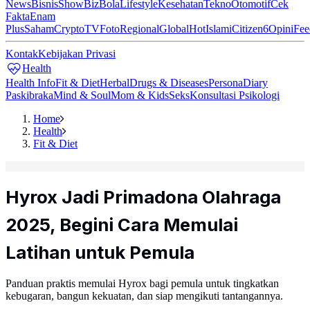
News
Bisnis
ShowBiz
Bola
Lifestyle
Kesehatan
Tekno
Otomotif
Cek
Fakta
Enam
Plus
Saham
Crypto
TV
Foto
Regional
Global
Hot
Islami
Citizen6
Opini
Fee
Kontak
Kebijakan Privasi
Health
Health Info
Fit & Diet
Herbal
Drugs & Diseases
Persona
Diary
Paskibraka
Mind & Soul
Mom & Kids
Seks
Konsultasi Psikologi
Home
Health
Fit & Diet
Hyrox Jadi Primadona Olahraga
2025, Begini Cara Memulai
Latihan untuk Pemula
Panduan praktis memulai Hyrox bagi pemula untuk tingkatkan
kebugaran, bangun kekuatan, dan siap mengikuti tantangannya.