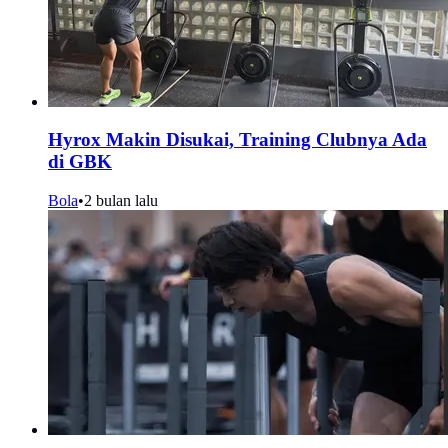
Hyrox Makin Disukai, Training Clubnya Ada
di GBK
Bola
•
2 bulan lalu