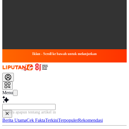
Iklan - Scroll ke bawah untuk melanjutkan
Menu
Tanya apapun tentang artikel ini...
Berita Utama
Cek Fakta
Terkini
Terpopuler
Rekomendasi