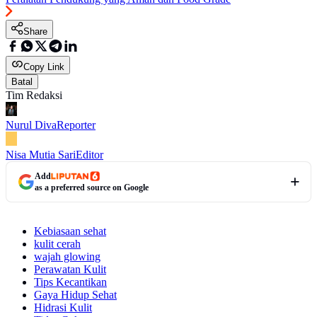
Share
Copy Link
Batal
Tim Redaksi
Nurul Diva
Reporter
Nisa Mutia Sari
Editor
Add
as a preferred source on Google
Kebiasaan sehat
kulit cerah
wajah glowing
Perawatan Kulit
Tips Kecantikan
Gaya Hidup Sehat
Hidrasi Kulit