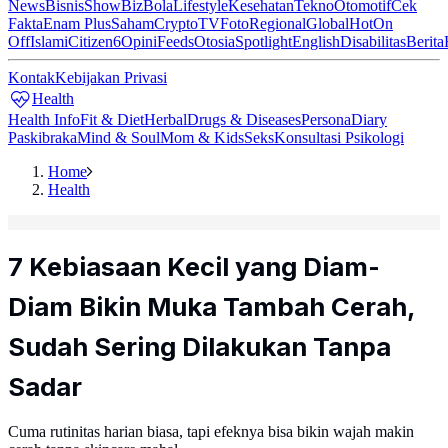
News
Bisnis
ShowBiz
Bola
Lifestyle
Kesehatan
Tekno
Otomotif
Cek
Fakta
Enam Plus
Saham
Crypto
TV
Foto
Regional
Global
Hot
On
Off
Islami
Citizen6
Opini
Feeds
Otosia
Spotlight
English
Disabilitas
Berita
Kontak
Kebijakan Privasi
Health
Health Info
Fit & Diet
Herbal
Drugs & Diseases
Persona
Diary
Paskibraka
Mind & Soul
Mom & Kids
Seks
Konsultasi Psikologi
Home
Health
7 Kebiasaan Kecil yang Diam-
Diam Bikin Muka Tambah Cerah,
Sudah Sering Dilakukan Tanpa
Sadar
Cuma rutinitas harian biasa, tapi efeknya bisa bikin wajah makin