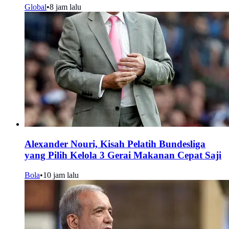
Global
•
8 jam lalu
Alexander Nouri, Kisah Pelatih Bundesliga
yang Pilih Kelola 3 Gerai Makanan Cepat Saji
Bola
•
10 jam lalu