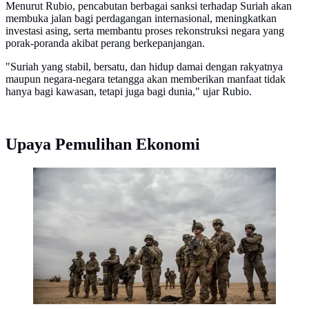
Menurut Rubio, pencabutan berbagai sanksi terhadap Suriah akan
membuka jalan bagi perdagangan internasional, meningkatkan
investasi asing, serta membantu proses rekonstruksi negara yang
porak-poranda akibat perang berkepanjangan.
"Suriah yang stabil, bersatu, dan hidup damai dengan rakyatnya
maupun negara-negara tetangga akan memberikan manfaat tidak
hanya bagi kawasan, tetapi juga bagi dunia," ujar Rubio.
Upaya Pemulihan Ekonomi
Tentara Amerika berdiri selama latihan bersama dengan
Pasukan Demokrat Suriah di pedesaan Deir Ezzor di
timur laut Suriah. (AP Photo/Baderkhan Ahmad)