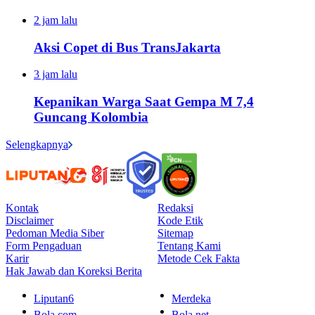
2 jam lalu
Aksi Copet di Bus TransJakarta
3 jam lalu
Kepanikan Warga Saat Gempa M 7,4
Guncang Kolombia
Selengkapnya
Kontak
Redaksi
Disclaimer
Kode Etik
Pedoman Media Siber
Sitemap
Form Pengaduan
Tentang Kami
Karir
Metode Cek Fakta
Hak Jawab dan Koreksi Berita
Liputan6
Merdeka
Bola.com
Bola.net