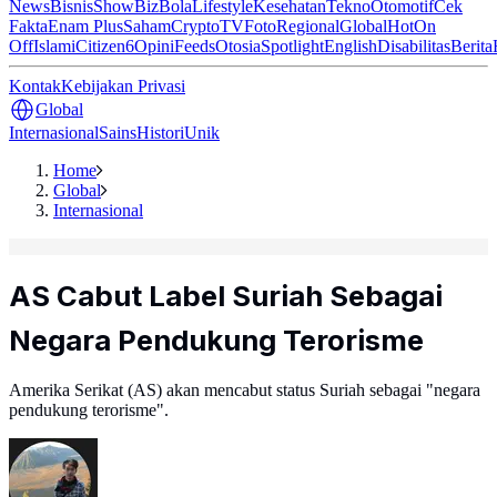
News
Bisnis
ShowBiz
Bola
Lifestyle
Kesehatan
Tekno
Otomotif
Cek
Fakta
Enam Plus
Saham
Crypto
TV
Foto
Regional
Global
Hot
On
Off
Islami
Citizen6
Opini
Feeds
Otosia
Spotlight
English
Disabilitas
Berita
Kontak
Kebijakan Privasi
Global
Internasional
Sains
Histori
Unik
Home
Global
Internasional
AS Cabut Label Suriah Sebagai
Negara Pendukung Terorisme
Amerika Serikat (AS) akan mencabut status Suriah sebagai "negara
pendukung terorisme".