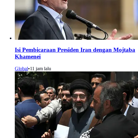
Isi Pembicaraan Presiden Iran dengan Mojtaba
Khamenei
Global
•
11 jam lalu