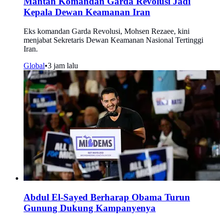
Mantan Komandan Garda Revolusi Jadi
Kepala Dewan Keamanan Iran
Eks komandan Garda Revolusi, Mohsen Rezaee, kini
menjabat Sekretaris Dewan Keamanan Nasional Tertinggi
Iran.
Global
•
3 jam lalu
Abdul El-Sayed Berharap Obama Turun
Gunung Dukung Kampanyenya