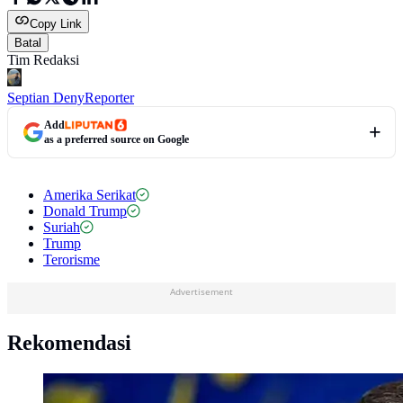
Copy Link
Batal
Tim Redaksi
Septian Deny
Reporter
Add
as a preferred source on Google
Amerika Serikat
Donald Trump
Suriah
Trump
Terorisme
Advertisement
Rekomendasi