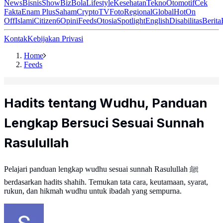
News
Bisnis
ShowBiz
Bola
Lifestyle
Kesehatan
Tekno
Otomotif
Cek
Fakta
Enam Plus
Saham
Crypto
TV
Foto
Regional
Global
Hot
On
Off
Islami
Citizen6
Opini
Feeds
Otosia
Spotlight
English
Disabilitas
Berita
Kontak
Kebijakan Privasi
Home
Feeds
Hadits tentang Wudhu, Panduan
Lengkap Bersuci Sesuai Sunnah
Rasulullah
Pelajari panduan lengkap wudhu sesuai sunnah Rasulullah ﷺ
berdasarkan hadits shahih. Temukan tata cara, keutamaan, syarat,
rukun, dan hikmah wudhu untuk ibadah yang sempurna.