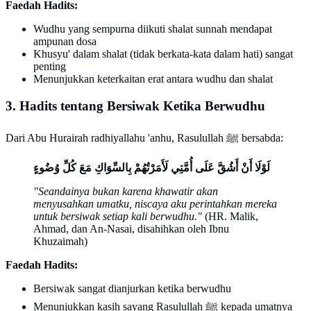
Faedah Hadits:
Wudhu yang sempurna diikuti shalat sunnah mendapat
ampunan dosa
Khusyu' dalam shalat (tidak berkata-kata dalam hati) sangat
penting
Menunjukkan keterkaitan erat antara wudhu dan shalat
3. Hadits tentang Bersiwak Ketika Berwudhu
Dari Abu Hurairah radhiyallahu 'anhu, Rasulullah ﷺ bersabda:
لَوْلَا أَنْ أَشُقَّ عَلَى أُمَّتِي لَأَمَرْتُهُمْ بِالسِّوَاكِ مَعَ كُلِّ وُضُوءٍ
"Seandainya bukan karena khawatir akan
menyusahkan umatku, niscaya aku perintahkan mereka
untuk bersiwak setiap kali berwudhu."
(HR. Malik,
Ahmad, dan An-Nasai, disahihkan oleh Ibnu
Khuzaimah)
Faedah Hadits:
Bersiwak sangat dianjurkan ketika berwudhu
Menunjukkan kasih sayang Rasulullah ﷺ kepada umatnya