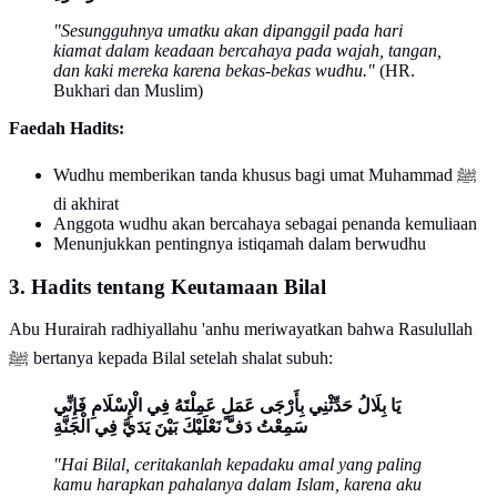
"Sesungguhnya umatku akan dipanggil pada hari
kiamat dalam keadaan bercahaya pada wajah, tangan,
dan kaki mereka karena bekas-bekas wudhu."
(HR.
Bukhari dan Muslim)
Faedah Hadits:
Wudhu memberikan tanda khusus bagi umat Muhammad ﷺ
di akhirat
Anggota wudhu akan bercahaya sebagai penanda kemuliaan
Menunjukkan pentingnya istiqamah dalam berwudhu
3. Hadits tentang Keutamaan Bilal
Abu Hurairah radhiyallahu 'anhu meriwayatkan bahwa Rasulullah
ﷺ bertanya kepada Bilal setelah shalat subuh:
يَا بِلَالُ حَدِّثْنِي بِأَرْجَى عَمَلٍ عَمِلْتَهُ فِي الْإِسْلَامِ فَإِنِّي
سَمِعْتُ دَفَّ نَعْلَيْكَ بَيْنَ يَدَيَّ فِي الْجَنَّةِ
"Hai Bilal, ceritakanlah kepadaku amal yang paling
kamu harapkan pahalanya dalam Islam, karena aku