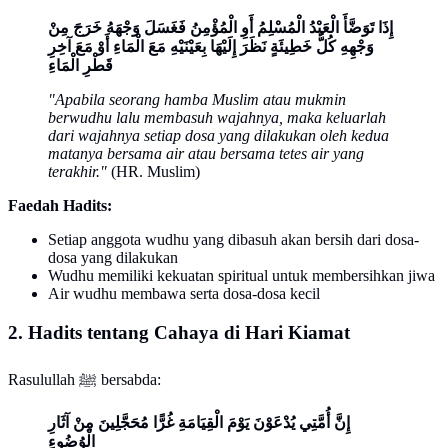
إِذَا تَوَضَّأَ الْعَبْدُ الْمُسْلِمُ أَوِ الْمُؤْمِنُ فَغَسَلَ وَجْهَهُ خَرَجَ مِنْ
وَجْهِهِ كُلُّ خَطِيئَةٍ نَظَرَ إِلَيْهَا بِعَيْنَيْهِ مَعَ الْمَاءِ أَوْ مَعَ آخِرِ
قَطْرِ الْمَاءِ
"Apabila seorang hamba Muslim atau mukmin
berwudhu lalu membasuh wajahnya, maka keluarlah
dari wajahnya setiap dosa yang dilakukan oleh kedua
matanya bersama air atau bersama tetes air yang
terakhir."
(HR. Muslim)
Faedah Hadits:
Setiap anggota wudhu yang dibasuh akan bersih dari dosa-
dosa yang dilakukan
Wudhu memiliki kekuatan spiritual untuk membersihkan jiwa
Air wudhu membawa serta dosa-dosa kecil
2. Hadits tentang Cahaya di Hari Kiamat
Rasulullah ﷺ bersabda:
إِنَّ أُمَّتِي يُدْعَوْنَ يَوْمَ الْقِيَامَةِ غُرًّا مُحَجَّلِينَ مِنْ آثَارِ
الْوُضُوءِ