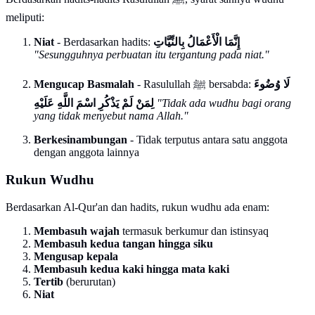
meliputi:
Niat
- Berdasarkan hadits:
إِنَّمَا الْأَعْمَالُ بِالنِّيَّاتِ
"Sesungguhnya perbuatan itu tergantung pada niat."
Mengucap Basmalah
- Rasulullah ﷺ bersabda:
لَا وُضُوءَ
لِمَنْ لَمْ يَذْكُرِ اسْمَ اللَّهِ عَلَيْهِ
"Tidak ada wudhu bagi orang
yang tidak menyebut nama Allah."
Berkesinambungan
- Tidak terputus antara satu anggota
dengan anggota lainnya
Rukun Wudhu
Berdasarkan Al-Qur'an dan hadits, rukun wudhu ada enam:
Membasuh wajah
termasuk berkumur dan istinsyaq
Membasuh kedua tangan hingga siku
Mengusap kepala
Membasuh kedua kaki hingga mata kaki
Tertib
(berurutan)
Niat