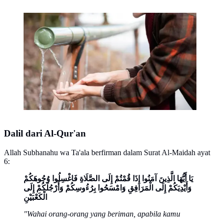
Ilustrasi wudhu (Foto: freepik)
Dalil dari Al-Qur'an
Allah Subhanahu wa Ta'ala berfirman dalam Surat Al-Maidah ayat
6:
يَا أَيُّهَا الَّذِينَ آمَنُوا إِذَا قُمْتُمْ إِلَى الصَّلَاةِ فَاغْسِلُوا وُجُوهَكُمْ
وَأَيْدِيَكُمْ إِلَى الْمَرَافِقِ وَامْسَحُوا بِرُءُوسِكُمْ وَأَرْجُلَكُمْ إِلَى
الْكَعْبَيْنِ
"Wahai orang-orang yang beriman, apabila kamu