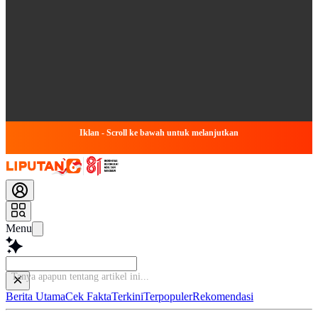
Iklan - Scroll ke bawah untuk melanjutkan
Menu
Baca
Berita Utama
Cek Fakta
Terkini
Terpopuler
Rekomendasi