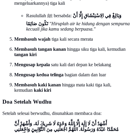
mengeluarkannya) tiga kali
وَبَالِغْ فِي الِاسْتِنْشَاقِ إِلَّا أَنْ
Rasulullah ﷺ bersabda:
تَكُونَ صَائِمًا
"Hiruplah air ke hidung dengan sempurna
kecuali jika kamu sedang berpuasa."
Membasuh wajah
tiga kali secara merata
Membasuh tangan kanan
hingga siku tiga kali, kemudian
tangan kiri
Mengusap kepala
satu kali dari depan ke belakang
Mengusap kedua telinga
bagian dalam dan luar
Membasuh kaki kanan
hingga mata kaki tiga kali,
kemudian
kaki kiri
Doa Setelah Wudhu
Setelah selesai berwudhu, disunahkan membaca doa:
أَشْهَدُ أَنْ لَا إِلَهَ إِلَّا اللَّهُ وَحْدَهُ لَا شَرِيكَ لَهُ، وَأَشْهَدُ أَنَّ
مُحَمَّدًا عَبْدُهُ وَرَسُولُهُ. اللَّهُمَّ اجْعَلْنِي مِنَ التَّوَّابِينَ وَاجْعَلْنِي