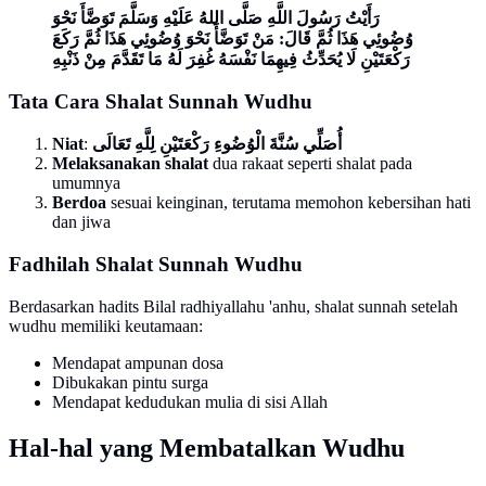
رَأَيْتُ رَسُولَ اللَّهِ صَلَّى اللهُ عَلَيْهِ وَسَلَّمَ تَوَضَّأَ نَحْوَ
وُضُوئِي هَذَا ثُمَّ قَالَ: مَنْ تَوَضَّأَ نَحْوَ وُضُوئِي هَذَا ثُمَّ رَكَعَ
رَكْعَتَيْنِ لَا يُحَدِّثُ فِيهِمَا نَفْسَهُ غُفِرَ لَهُ مَا تَقَدَّمَ مِنْ ذَنْبِهِ
Tata Cara Shalat Sunnah Wudhu
Niat
:
أُصَلِّي سُنَّةَ الْوُضُوءِ رَكْعَتَيْنِ لِلَّهِ تَعَالَى
Melaksanakan shalat
dua rakaat seperti shalat pada
umumnya
Berdoa
sesuai keinginan, terutama memohon kebersihan hati
dan jiwa
Fadhilah Shalat Sunnah Wudhu
Berdasarkan hadits Bilal radhiyallahu 'anhu, shalat sunnah setelah
wudhu memiliki keutamaan:
Mendapat ampunan dosa
Dibukakan pintu surga
Mendapat kedudukan mulia di sisi Allah
Hal-hal yang Membatalkan Wudhu