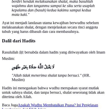
berdiri hendak melaksanakan shalat, maka basuhlah
wajahmu dan tanganmu sampai ke siku serta usaplah
kepalamu dan (basuh) kedua kakimu sampai kedua
mata kaki."
Ayat ini menjadi landasan utama kewajiban berwudhu sebelum
melaksanakan shalat, dengan menjelaskan secara rinci anggota
tubuh yang harus dibasuh dan cara membasuhnya.
Dalil dari Hadits
Rasulullah ﷺ bersabda dalam hadits yang diriwayatkan oleh Imam
Muslim:
لَا يَقْبَلُ اللَّهُ صَلَاةً بِغَيْرِ طَهُورٍ
"Allah tidak menerima shalat tanpa bersuci."
(HR.
Muslim)
Hadits ini menegaskan bahwa wudhu merupakan syarat mutlak
untuk sahnya shalat, dan tanpa bersuci, shalat seseorang tidak akan
diterima oleh Allah.
Baca Juga
Apakah Wudhu Membatalkan Puasa? Ini Penjelasan