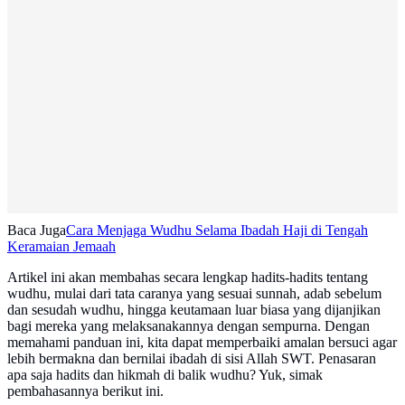
Baca Juga
Cara Menjaga Wudhu Selama Ibadah Haji di Tengah
Keramaian Jemaah
Artikel ini akan membahas secara lengkap hadits-hadits tentang
wudhu, mulai dari tata caranya yang sesuai sunnah, adab sebelum
dan sesudah wudhu, hingga keutamaan luar biasa yang dijanjikan
bagi mereka yang melaksanakannya dengan sempurna. Dengan
memahami panduan ini, kita dapat memperbaiki amalan bersuci agar
lebih bermakna dan bernilai ibadah di sisi Allah SWT. Penasaran
apa saja hadits dan hikmah di balik wudhu? Yuk, simak
pembahasannya berikut ini.