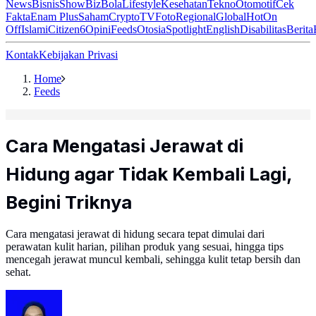
News
Bisnis
ShowBiz
Bola
Lifestyle
Kesehatan
Tekno
Otomotif
Cek
Fakta
Enam Plus
Saham
Crypto
TV
Foto
Regional
Global
Hot
On
Off
Islami
Citizen6
Opini
Feeds
Otosia
Spotlight
English
Disabilitas
Berita
Kontak
Kebijakan Privasi
Home
Feeds
Cara Mengatasi Jerawat di
Hidung agar Tidak Kembali Lagi,
Begini Triknya
Cara mengatasi jerawat di hidung secara tepat dimulai dari
perawatan kulit harian, pilihan produk yang sesuai, hingga tips
mencegah jerawat muncul kembali, sehingga kulit tetap bersih dan
sehat.