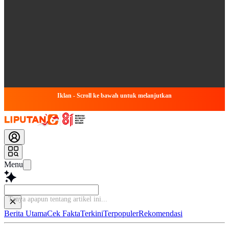
Iklan - Scroll ke bawah untuk melanjutkan
Menu
Tanya apapun
Berita Utama
Cek Fakta
Terkini
Terpopuler
Rekomendasi