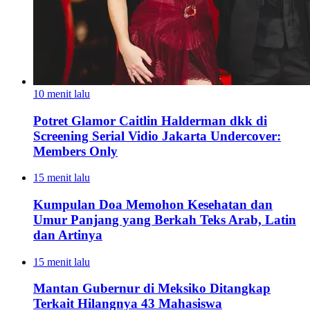
10 menit lalu
Potret Glamor Caitlin Halderman dkk di
Screening Serial Vidio Jakarta Undercover:
Members Only
15 menit lalu
Kumpulan Doa Memohon Kesehatan dan
Umur Panjang yang Berkah Teks Arab, Latin
dan Artinya
15 menit lalu
Mantan Gubernur di Meksiko Ditangkap
Terkait Hilangnya 43 Mahasiswa