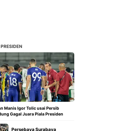
Sport
Berita Bola Terkini, Ja
Klasemen, Hasil Liga
 PRESIDEN
n Manis Igor Tolic usai Persib
ung Gagal Juara Piala Presiden
Persebaya Surabaya