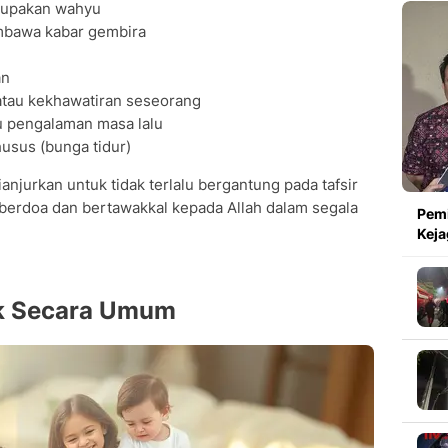
erupakan wahyu
mbawa kabar gembira
an
 atau kekhawatiran seseorang
u pengalaman masa lalu
usus (bunga tidur)
njurkan untuk tidak terlalu bergantung pada tafsir
 berdoa dan bertawakkal kepada Allah dalam segala
Pemi
Keja
ak Secara Umum