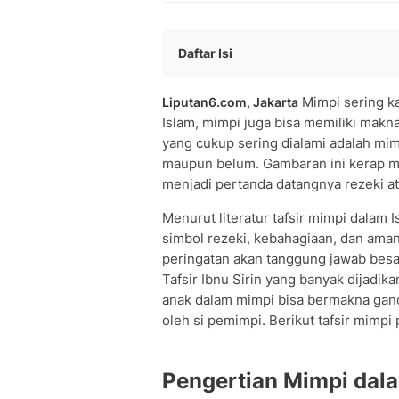
Daftar Isi
Pengertian Mimpi dalam Islam
Mimpi sering ka
Liputan6.com, Jakarta
Jenis-jenis Mimpi dalam Islam
Islam, mimpi juga bisa memiliki makn
Arti Mimpi Punya Anak Secara Umum
yang cukup sering dialami adalah mi
Tafsir Mimpi Punya Anak Laki-laki
maupun belum. Gambaran ini kerap me
Tafsir Mimpi Punya Anak Perempuan
menjadi pertanda datangnya rezeki ata
Tafsir Mimpi Punya Anak Kembar
Arti Mimpi Melahirkan
Menurut literatur tafsir mimpi dalam 
simbol rezeki, kebahagiaan, dan aman
Arti Mimpi Hamil
peringatan akan tanggung jawab besar
Tafsir Mimpi Anak Meninggal
Tafsir Ibnu Sirin yang banyak dijadik
Tafsir Mimpi Anak Hilang
anak dalam mimpi bisa bermakna ganda
Tafsir Mimpi Anak Sakit
oleh si pemimpi. Berikut tafsir mimp
Tafsir Mimpi Anak Terbang
Tafsir Mimpi Anak Diculik
People Also Ask
Pengertian Mimpi dal