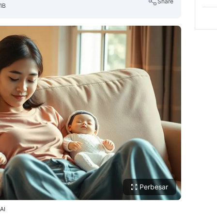
Share
WIB
Copy Link
Perbesar
AI