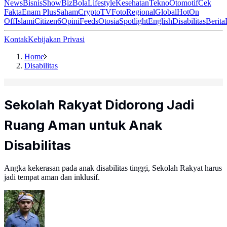
News
Bisnis
ShowBiz
Bola
Lifestyle
Kesehatan
Tekno
Otomotif
Cek
Fakta
Enam Plus
Saham
Crypto
TV
Foto
Regional
Global
Hot
On
Off
Islami
Citizen6
Opini
Feeds
Otosia
Spotlight
English
Disabilitas
Berita
Kontak
Kebijakan Privasi
Home
Disabilitas
Sekolah Rakyat Didorong Jadi
Ruang Aman untuk Anak
Disabilitas
Angka kekerasan pada anak disabilitas tinggi, Sekolah Rakyat harus
jadi tempat aman dan inklusif.