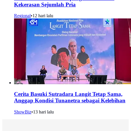
Kekerasan Sejumlah Pria
Regional
•
12 hari lalu
Cerita Basuki Sutradara Langit Tetap Sama,
Anggap Kondisi Tunanetra sebagai Kelebihan
ShowBiz
•
13 hari lalu