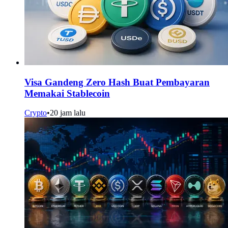
Visa Gandeng Zero Hash Buat Pembayaran
Memakai Stablecoin
Crypto
•
20 jam lalu