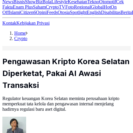
News
Bisnis
ShowBiz
Bola
Lifestyle
Kesehatan
Tekno
Otomotif
Cek
Fakta
Enam Plus
Saham
Crypto
TV
Foto
Regional
Global
Hot
On
Off
Islami
Citizen6
Opini
Feeds
Otosia
Spotlight
English
Disabilitas
Berita
Kontak
Kebijakan Privasi
Home
Crypto
Pengawasan Kripto Korea Selatan
Diperketat, Pakai AI Awasi
Transaksi
Regulator keuangan Korea Selatan meminta perusahaan kripto
memperkuat tata kelola dan pengawasan internal menjelang
hadirnya regulasi baru aset digital.