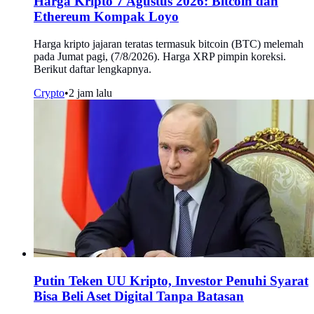
Harga Kripto 7 Agustus 2026: Bitcoin dan
Ethereum Kompak Loyo
Harga kripto jajaran teratas termasuk bitcoin (BTC) melemah
pada Jumat pagi, (7/8/2026). Harga XRP pimpin koreksi.
Berikut daftar lengkapnya.
Crypto
•
2 jam lalu
Putin Teken UU Kripto, Investor Penuhi Syarat
Bisa Beli Aset Digital Tanpa Batasan