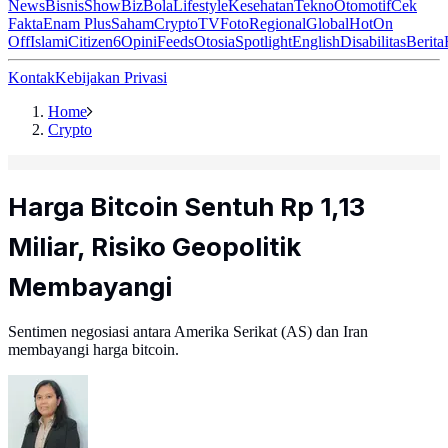
News
Bisnis
ShowBiz
Bola
Lifestyle
Kesehatan
Tekno
Otomotif
Cek
Fakta
Enam Plus
Saham
Crypto
TV
Foto
Regional
Global
Hot
On
Off
Islami
Citizen6
Opini
Feeds
Otosia
Spotlight
English
Disabilitas
Berita
Kontak
Kebijakan Privasi
Home
Crypto
Harga Bitcoin Sentuh Rp 1,13
Miliar, Risiko Geopolitik
Membayangi
Sentimen negosiasi antara Amerika Serikat (AS) dan Iran
membayangi harga bitcoin.