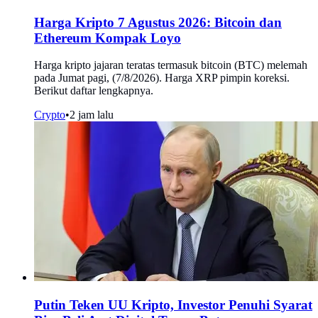
Harga Kripto 7 Agustus 2026: Bitcoin dan
Ethereum Kompak Loyo
Harga kripto jajaran teratas termasuk bitcoin (BTC) melemah
pada Jumat pagi, (7/8/2026). Harga XRP pimpin koreksi.
Berikut daftar lengkapnya.
Crypto
•
2 jam lalu
Putin Teken UU Kripto, Investor Penuhi Syarat