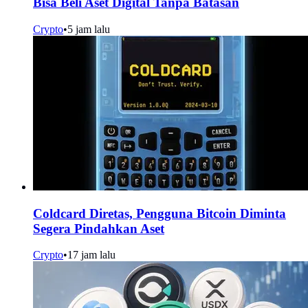
Bisa Beli Aset Digital Tanpa Batasan
Crypto
•
5 jam lalu
Coldcard Diretas, Pengguna Bitcoin Diminta
Segera Pindahkan Aset
Crypto
•
17 jam lalu