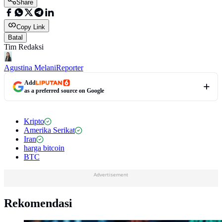
Share
Copy Link
Batal
Tim Redaksi
Agustina Melani
Reporter
Add
as a preferred source on Google
Kripto
Amerika Serikat
Iran
harga bitcoin
BTC
Advertisement
Rekomendasi