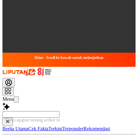
Iklan - Scroll ke bawah untuk melanjutkan
Menu
Tanya apapun tentang artikel ini...
Berita Utama
Cek Fakta
Terkini
Terpopuler
Rekomendasi