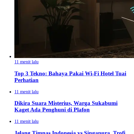
11 menit lalu
Top 3 Tekno: Bahaya Pakai Wi-Fi Hotel Tuai
Perhatian
11 menit lalu
Dikira Suara Misterius, Warga Sukabumi
Kaget Ada Penghuni di Plafon
11 menit lalu
Jelang Timnas Indonesia vs Singapura, Trofi