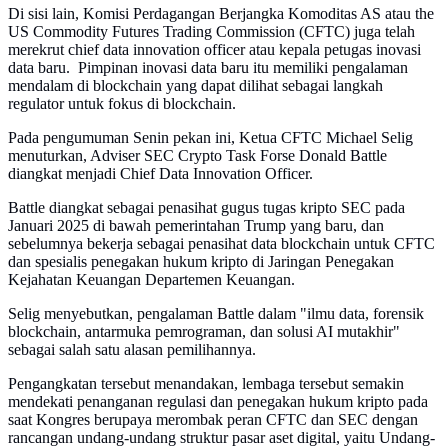
Di sisi lain, Komisi Perdagangan Berjangka Komoditas AS atau the
US Commodity Futures Trading Commission (CFTC) juga telah
merekrut chief data innovation officer atau kepala petugas inovasi
data baru. Pimpinan inovasi data baru itu memiliki pengalaman
mendalam di blockchain yang dapat dilihat sebagai langkah
regulator untuk fokus di blockchain.
Pada pengumuman Senin pekan ini, Ketua CFTC Michael Selig
menuturkan, Adviser SEC Crypto Task Forse Donald Battle
diangkat menjadi Chief Data Innovation Officer.
Battle diangkat sebagai penasihat gugus tugas kripto SEC pada
Januari 2025 di bawah pemerintahan Trump yang baru, dan
sebelumnya bekerja sebagai penasihat data blockchain untuk CFTC
dan spesialis penegakan hukum kripto di Jaringan Penegakan
Kejahatan Keuangan Departemen Keuangan.
Selig menyebutkan, pengalaman Battle dalam "ilmu data, forensik
blockchain, antarmuka pemrograman, dan solusi AI mutakhir"
sebagai salah satu alasan pemilihannya.
Pengangkatan tersebut menandakan, lembaga tersebut semakin
mendekati penanganan regulasi dan penegakan hukum kripto pada
saat Kongres berupaya merombak peran CFTC dan SEC dengan
rancangan undang-undang struktur pasar aset digital, yaitu Undang-