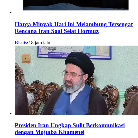
Harga Minyak Hari Ini Melambung Tersengat
Rencana Iran Soal Selat Hormuz
Bisnis
•
18 jam lalu
Presiden Iran Ungkap Sulit Berkomunikasi
dengan Mojtaba Khamenei