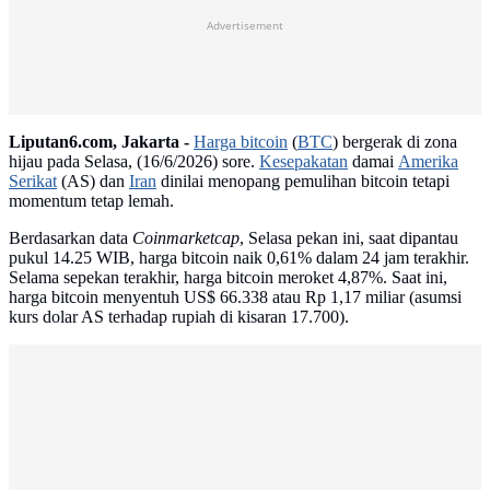
Advertisement
Liputan6.com, Jakarta -
Harga bitcoin
(
BTC
) bergerak di zona
hijau pada Selasa, (16/6/2026) sore.
Kesepakatan
damai
Amerika
Serikat
(AS) dan
Iran
dinilai menopang pemulihan bitcoin tetapi
momentum tetap lemah.
Berdasarkan data
Coinmarketcap
, Selasa pekan ini, saat dipantau
pukul 14.25 WIB, harga bitcoin naik 0,61% dalam 24 jam terakhir.
Selama sepekan terakhir, harga bitcoin meroket 4,87%. Saat ini,
harga bitcoin menyentuh US$ 66.338 atau Rp 1,17 miliar (asumsi
kurs dolar AS terhadap rupiah di kisaran 17.700).