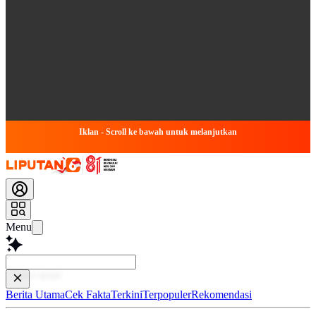
Iklan - Scroll ke bawah untuk melanjutkan
Menu
Baca lebi
Berita Utama
Cek Fakta
Terkini
Terpopuler
Rekomendasi