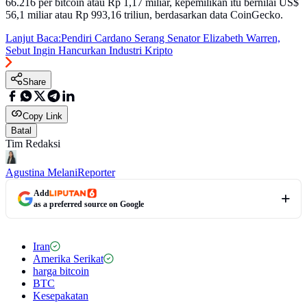
66.216 per bitcoin atau Rp 1,17 miliar, kepemilikan itu bernilai US$
56,1 miliar atau Rp 993,16 triliun, berdasarkan data CoinGecko.
Lanjut Baca:
Pendiri Cardano Serang Senator Elizabeth Warren,
Sebut Ingin Hancurkan Industri Kripto
Share
Copy Link
Batal
Tim Redaksi
Agustina Melani
Reporter
Add
as a preferred source on Google
Iran
Amerika Serikat
harga bitcoin
BTC
Kesepakatan