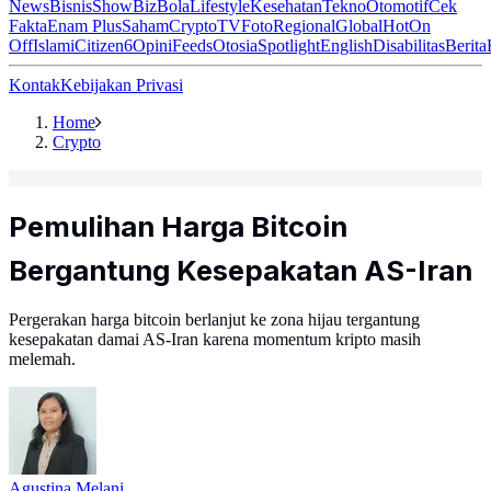
News
Bisnis
ShowBiz
Bola
Lifestyle
Kesehatan
Tekno
Otomotif
Cek
Fakta
Enam Plus
Saham
Crypto
TV
Foto
Regional
Global
Hot
On
Off
Islami
Citizen6
Opini
Feeds
Otosia
Spotlight
English
Disabilitas
Berita
Kontak
Kebijakan Privasi
Home
Crypto
Pemulihan Harga Bitcoin
Bergantung Kesepakatan AS-Iran
Pergerakan harga bitcoin berlanjut ke zona hijau tergantung
kesepakatan damai AS-Iran karena momentum kripto masih
melemah.
Agustina Melani