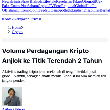
News
Bisnis
ShowBiz
Bola
Lifestyle
Kesehatan
Tekno
Otomotif
Cek
Fakta
Enam Plus
Saham
Crypto
TV
Foto
Regional
Global
Hot
On
Off
Islami
Citizen6
Opini
Feeds
Otosia
Spotlight
English
Disabilitas
Berita
Kontak
Kebijakan Privasi
Home
Crypto
Volume Perdagangan Kripto
Anjlok ke Titik Terendah 2 Tahun
Aktivitas trading kripto terus melemah di tengah ketidakpastian
global. Namun, sebagian analis menilai kondisi ini bisa memicu reli
jangka pendek.
Arthur Gideon