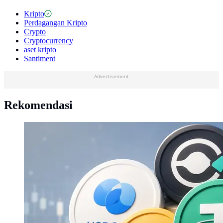
Kripto
Perdagangan Kripto
Crypto
Cryptocurrency
aset kripto
Santiment
Advertisement
Rekomendasi