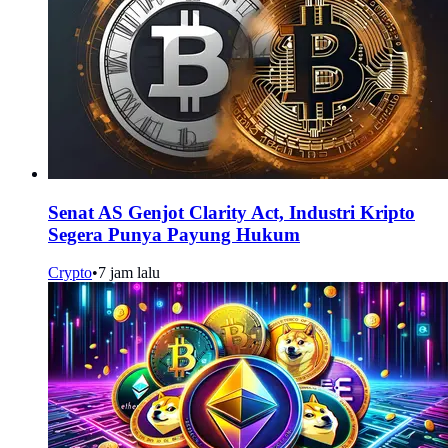
Senat AS Genjot Clarity Act, Industri Kripto
Segera Punya Payung Hukum
Crypto
•
7 jam lalu