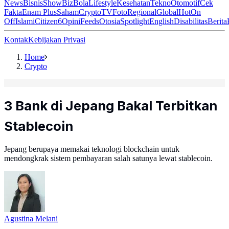
News
Bisnis
ShowBiz
Bola
Lifestyle
Kesehatan
Tekno
Otomotif
Cek
Fakta
Enam Plus
Saham
Crypto
TV
Foto
Regional
Global
Hot
On
Off
Islami
Citizen6
Opini
Feeds
Otosia
Spotlight
English
Disabilitas
Berita
Kontak
Kebijakan Privasi
Home
Crypto
3 Bank di Jepang Bakal Terbitkan
Stablecoin
Jepang berupaya memakai teknologi blockchain untuk
mendongkrak sistem pembayaran salah satunya lewat stablecoin.
Agustina Melani