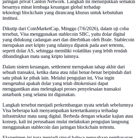
jaringan privat Canton Network. Langkah ini menunjukkan semakin
besarnya minat lembaga keuangan global terhadap
teknologi blockchain yang dirancang khusus untuk kebutuhan
institusi.
Dikutip dari CoinMarketCap, Minggu (7/6/2026), dalam uji coba
tersebut, Visa menggunakan stablecoin SBC, yaitu dolar digital
yang didukung cadangan aset dan diterbitkan oleh Brale. Stablecoin
merupakan aset kripto yang nilainya dipatok pada aset tertentu,
seperti dolar AS, sehingga memiliki volatilitas yang lebih rendah
dibandingkan mata uang kripto lainnya.
Dalam sistem keuangan, settlement merupakan tahap akhir dari
sebuah transaksi, ketika dana atau nilai benar-benar berpindah dari
satu pihak ke pihak lain. Melalui pengujian ini, Visa ingin
mengetahui apakah dolar yang telah ditokenisasi dapat
menggantikan atau melengkapi proses penyelesaian transaksi
antarbank yang selama ini digunakan.
Langkah tersebut menjadi perkembangan nyata setelah sebelumnya
Visa beberapa kali menyampaikan ketertarikannya terhadap
infrastruktur mata uang digital. Berbeda dengan sekadar kajian atau
konsep, kali ini perusahaan mulai melakukan pengujian langsung
menggunakan stablecoin dan jaringan blockchain tertentu.
Eksperimen ini juga menjadi sinyal bahwa perusahaan pembayaran