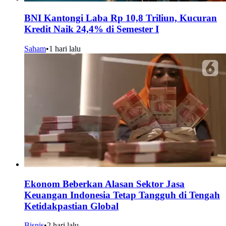
BNI Kantongi Laba Rp 10,8 Triliun, Kucuran
Kredit Naik 24,4% di Semester I
Saham
•
1 hari lalu
Ekonom Beberkan Alasan Sektor Jasa
Keuangan Indonesia Tetap Tangguh di Tengah
Ketidakpastian Global
Bisnis
•
2 hari lalu