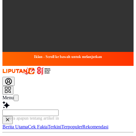
Iklan - Scroll ke bawah untuk melanjutkan
Menu
Tanya apapun tentang artikel ini...
Berita Utama
Cek Fakta
Terkini
Terpopuler
Rekomendasi