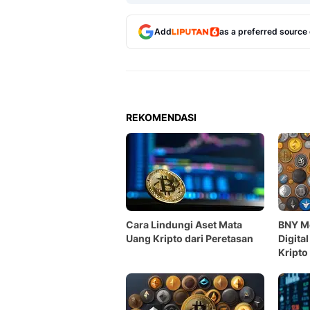
Add
as a preferred source
REKOMENDASI
Cara Lindungi Aset Mata
BNY M
Uang Kripto dari Peretasan
Digita
Kripto