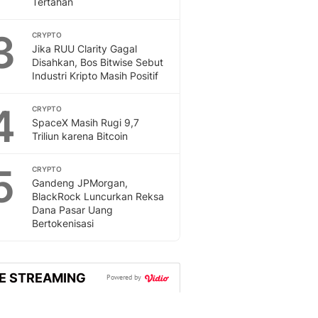
Tertahan
Otosia
Otosia
3
CRYPTO
Spotlight
Jika RUU Clarity Gagal
Berita Terkini, Kabar Te
Disahkan, Bos Bitwise Sebut
Industri Kripto Masih Positif
Dan Dunia - Liputan6.
English
4
Exploring Knowledge, T
CRYPTO
SpaceX Masih Rugi 9,7
En.Liputan6.com
Triliun karena Bitcoin
Disabilitas
Disabilitas Berita Terkini
5
CRYPTO
Harian, Berita Terbaru,
Gandeng JPMorgan,
Berita
BlackRock Luncurkan Reksa
Berita Hari Ini Politik,
Dana Pasar Uang
Health
Bertokenisasi
Kabar Berita Terbaru D
Diet, Herbal Terbaik
Sport
VE STREAMING
Powered by
Berita Bola Terkini, Ja
Klasemen, Hasil Liga