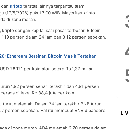
dan
kripto
teratas lainnya terpantau alami
 (17/5/2026) pukul 7:00 WIB. Mayoritas kripto
ada di zona merah.
kripto dengan kapitalisasi pasar terbesar, Bitcoin
n 1,19 persen dalam 24 jam dan 3,12 persen sepekan.
026: Ethereum Bersinar, Bitcoin Masih Tertahan
l USD 78.171 per koin atau setara Rp 1,37 miliar
.
run 1,92 persen sehari terakhir dan 4,91 persen
berada di level Rp 38,4 juta per koin.
B) turut melemah. Dalam 24 jam terakhir BNB turun
,07 persen sepekan. Hal itu membuat BNB dibanderol
LI
ada di zona merah. ADA melemah 2,70 persen dalam