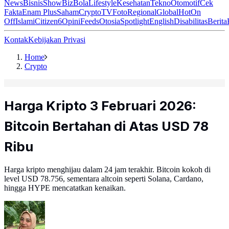
News
Bisnis
ShowBiz
Bola
Lifestyle
Kesehatan
Tekno
Otomotif
Cek
Fakta
Enam Plus
Saham
Crypto
TV
Foto
Regional
Global
Hot
On
Off
Islami
Citizen6
Opini
Feeds
Otosia
Spotlight
English
Disabilitas
Berita
Kontak
Kebijakan Privasi
Home
Crypto
Harga Kripto 3 Februari 2026:
Bitcoin Bertahan di Atas USD 78
Ribu
Harga kripto menghijau dalam 24 jam terakhir. Bitcoin kokoh di
level USD 78.756, sementara altcoin seperti Solana, Cardano,
hingga HYPE mencatatkan kenaikan.