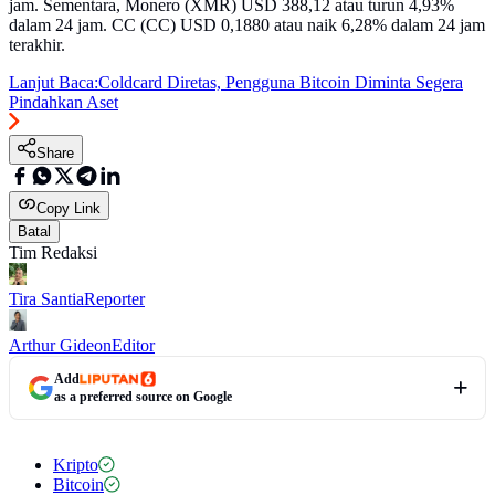
jam. Sementara, Monero (XMR) USD 388,12 atau turun 4,93%
dalam 24 jam. CC (CC) USD 0,1880 atau naik 6,28% dalam 24 jam
terakhir.
Lanjut Baca:
Coldcard Diretas, Pengguna Bitcoin Diminta Segera
Pindahkan Aset
Share
Copy Link
Batal
Tim Redaksi
Tira Santia
Reporter
Arthur Gideon
Editor
Add
as a preferred source on Google
Kripto
Bitcoin