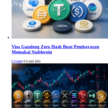
Visa Gandeng Zero Hash Buat Pembayaran
Memakai Stablecoin
Crypto
•
14 jam lalu