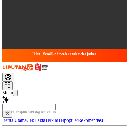
Iklan - Scroll ke bawah untuk melanjutkan
Menu
Tanya apapun tentang artikel ini...
Berita Utama
Cek Fakta
Terkini
Terpopuler
Rekomendasi