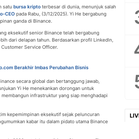
ah satu
bursa kripto
terbesar di dunia, menunjuk salah
co-CEO
pada Rabu, (3/12/2025). Yi He bergabung
inan ganda di Binance.
rang eksekutif senior Binance telah bergabung
h dari delapan tahun. Berdasarkan profil Linkedln,
f Customer Service Officer.
o.com Berakhir Imbas Perubahan Bisnis
inance secara global dan bertanggung jawab,
njukan Yi He menekankan dorongan untuk
s membangun infrastruktur yang siap menghadapi
i tim kepemimpinan eksekutif sejak peluncuran
LI
ngumumkan kabar itu dalam pidato utama Binance