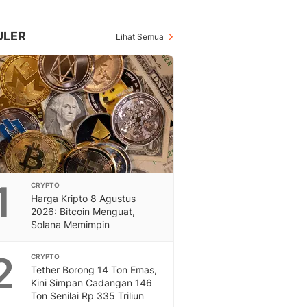
Berita Daerah Dan Peri
Terbaru
Global
ULER
Lihat Semua
Berita Internasional, Sa
Inspiratif, Unik, Dan M
Hot
Hot Liputan6.com Menya
Dan Terbaru
On Off
On Off Liputan6: Sinop
& Berita Bisnis Digital
Islami
1
CRYPTO
Berita & Kajian Islami
Harga Kripto 8 Agustus
Hikmah - Liputan6
2026: Bitcoin Menguat,
Citizen6
Solana Memimpin
Berita Citizen6 - Medi
Liputan6.com
2
CRYPTO
Tether Borong 14 Ton Emas,
Opini
Kini Simpan Cadangan 146
Opini Liputan6: Analis
Ton Senilai Rp 335 Triliun
Pandang Dan Perspekti