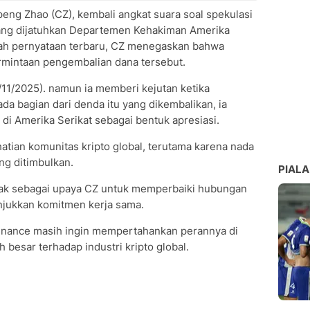
eng Zhao (CZ), kembali angkat suara soal spekulasi
yang dijatuhkan Departemen Kehakiman Amerika
uah pernyataan terbaru, CZ menegaskan bahwa
rmintaan pengembalian dana tersebut.
7/11/2025). namun ia memberi kejutan ketika
da bagian dari denda itu yang dikembalikan, ia
di Amerika Serikat sebagai bentuk apresiasi.
atian komunitas kripto global, terutama karena nada
ng ditimbulkan.
PIALA
ihak sebagai upaya CZ untuk memperbaiki hubungan
njukkan komitmen kerja sama.
 Binance masih ingin mempertahankan perannya di
besar terhadap industri kripto global.