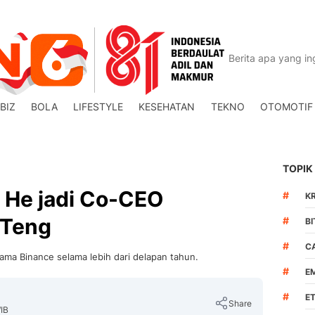
BIZ
BOLA
LIFESTYLE
KESEHATAN
TEKNO
OTOMOTIF
TOPIK
i He jadi Co-CEO
#
K
 Teng
#
BI
#
C
sama Binance selama lebih dari delapan tahun.
#
E
#
E
Share
IB