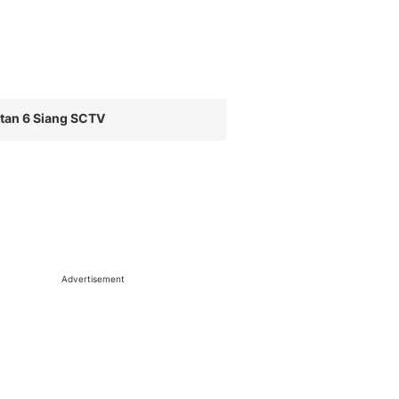
Sport
Berita Bola Terkini, Ja
Klasemen, Hasil Liga
tan 6 Siang SCTV
Advertisement