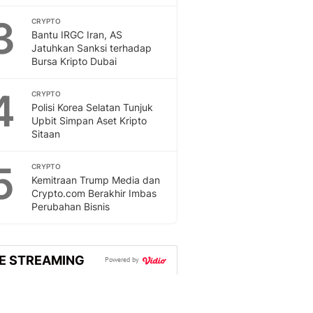
Feeds
3
CRYPTO
Feeds Liputan6: Kumpul
Bantu IRGC Iran, AS
Terbaru Harian
Jatuhkan Sanksi terhadap
Otosia
Bursa Kripto Dubai
Otosia
Spotlight
4
CRYPTO
Berita Terkini, Kabar Te
Polisi Korea Selatan Tunjuk
Upbit Simpan Aset Kripto
Dan Dunia - Liputan6.
Sitaan
English
Exploring Knowledge, T
5
CRYPTO
En.Liputan6.com
Kemitraan Trump Media dan
Disabilitas
Crypto.com Berakhir Imbas
Disabilitas Berita Terkini
Perubahan Bisnis
Harian, Berita Terbaru,
Berita
Berita Hari Ini Politik,
VE STREAMING
Powered by
Health
Kabar Berita Terbaru D
Diet, Herbal Terbaik