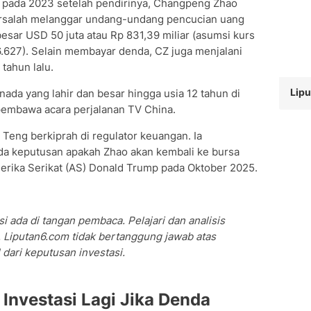
pada 2023 setelah pendirinya, Changpeng Zhao
rsalah melanggar undang-undang pencucian uang
sar USD 50 juta atau Rp 831,39 miliar (asumsi kurs
16.627). Selain membayar denda, CZ juga menjalani
tahun lalu.
Lipu
da yang lahir dan besar hingga usia 12 tahun di
 pembawa acara perjalanan TV China.
eng berkiprah di regulator keuangan. Ia
a keputusan apakah Zhao akan kembali ke bursa
merika Serikat (AS) Donald Trump pada Oktober 2025.
i ada di tangan pembaca. Pelajari dan analisis
 Liputan6.com tidak bertanggung jawab atas
dari keputusan investasi.
Investasi Lagi Jika Denda