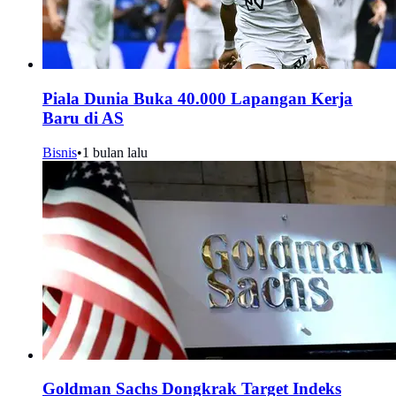
Piala Dunia Buka 40.000 Lapangan Kerja
Baru di AS
Bisnis
•
1 bulan lalu
Goldman Sachs Dongkrak Target Indeks