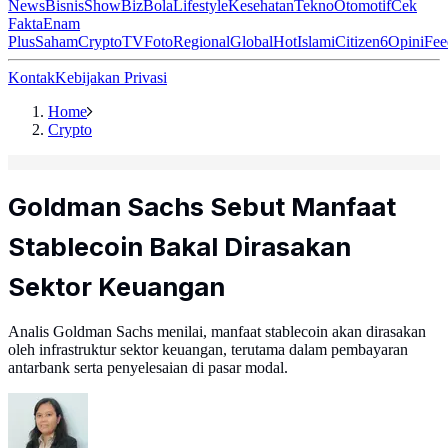
News
Bisnis
ShowBiz
Bola
Lifestyle
Kesehatan
Tekno
Otomotif
Cek
Fakta
Enam
Plus
Saham
Crypto
TV
Foto
Regional
Global
Hot
Islami
Citizen6
Opini
Fee
Kontak
Kebijakan Privasi
Home
Crypto
Goldman Sachs Sebut Manfaat
Stablecoin Bakal Dirasakan
Sektor Keuangan
Analis Goldman Sachs menilai, manfaat stablecoin akan dirasakan
oleh infrastruktur sektor keuangan, terutama dalam pembayaran
antarbank serta penyelesaian di pasar modal.