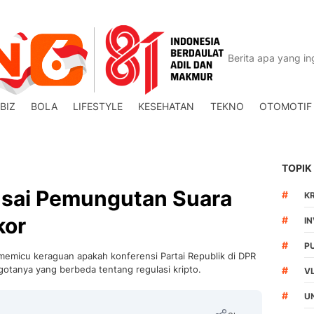
BIZ
BOLA
LIFESTYLE
KESEHATAN
TEKNO
OTOMOTIF
TOPIK
Usai Pemungutan Suara
#
K
kor
#
I
#
P
o memicu keraguan apakah konferensi Partai Republik di DPR
otanya yang berbeda tentang regulasi kripto.
#
V
#
U