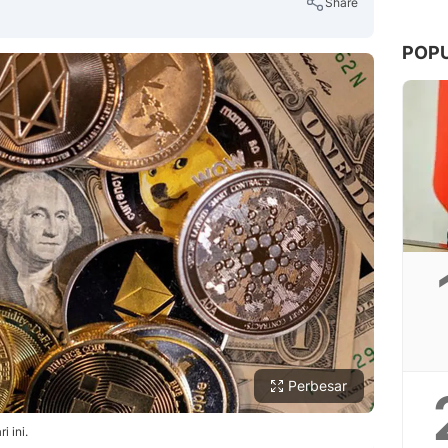
Share
POP
Copy Link
Perbesar
i ini.