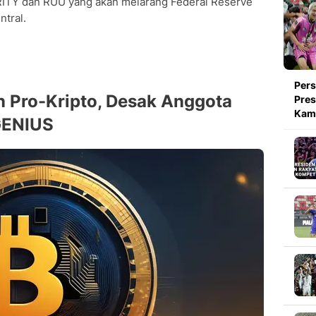
ITY dan RUU yang akan melarang Federal Reserve
ntral.
Pers
n Pro-Kripto, Desak Anggota
Pres
Kami
GENIUS