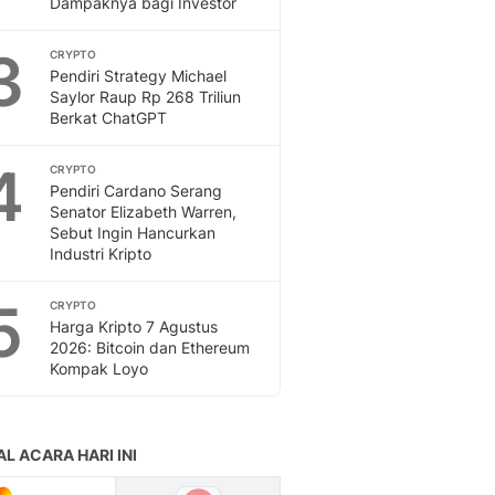
Dampaknya bagi Investor
Feeds
Feeds Liputan6: Kumpul
3
CRYPTO
Terbaru Harian
Pendiri Strategy Michael
Otosia
Saylor Raup Rp 268 Triliun
Berkat ChatGPT
Otosia
Spotlight
4
Berita Terkini, Kabar Te
CRYPTO
Pendiri Cardano Serang
Dan Dunia - Liputan6.
Senator Elizabeth Warren,
English
Sebut Ingin Hancurkan
Exploring Knowledge, T
Industri Kripto
En.Liputan6.com
Disabilitas
5
CRYPTO
Disabilitas Berita Terkini
Harga Kripto 7 Agustus
Harian, Berita Terbaru,
2026: Bitcoin dan Ethereum
Kompak Loyo
Berita
Berita Hari Ini Politik,
Health
Kabar Berita Terbaru D
Diet, Herbal Terbaik