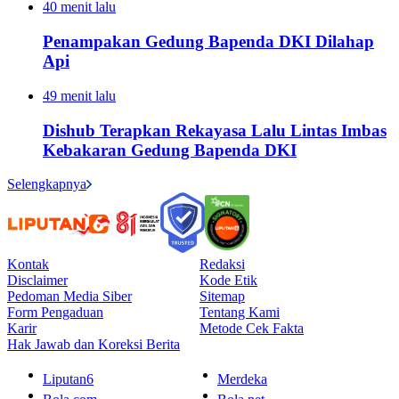
40 menit lalu
Penampakan Gedung Bapenda DKI Dilahap
Api
49 menit lalu
Dishub Terapkan Rekayasa Lalu Lintas Imbas
Kebakaran Gedung Bapenda DKI
Selengkapnya
Kontak
Redaksi
Disclaimer
Kode Etik
Pedoman Media Siber
Sitemap
Form Pengaduan
Tentang Kami
Karir
Metode Cek Fakta
Hak Jawab dan Koreksi Berita
Liputan6
Merdeka