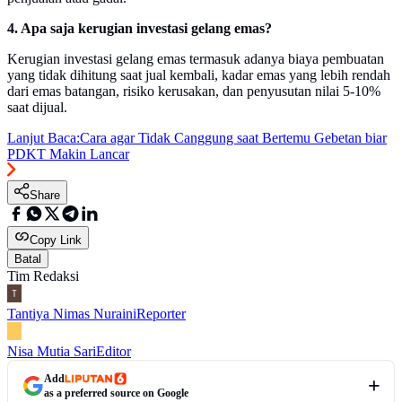
4. Apa saja kerugian investasi gelang emas?
Kerugian investasi gelang emas termasuk adanya biaya pembuatan
yang tidak dihitung saat jual kembali, kadar emas yang lebih rendah
dari emas batangan, risiko kerusakan, dan penyusutan nilai 5-10%
saat dijual.
Lanjut Baca:
Cara agar Tidak Canggung saat Bertemu Gebetan biar
PDKT Makin Lancar
Share
Copy Link
Batal
Tim Redaksi
Tantiya Nimas Nuraini
Reporter
Nisa Mutia Sari
Editor
Add
as a preferred source on Google