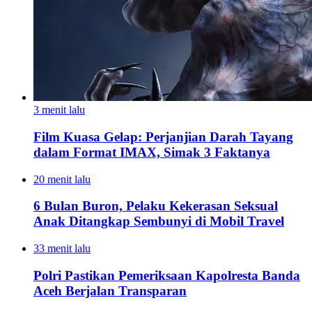
3 menit lalu
Film Kuasa Gelap: Perjanjian Darah Tayang
dalam Format IMAX, Simak 3 Faktanya
20 menit lalu
6 Bulan Buron, Pelaku Kekerasan Seksual
Anak Ditangkap Sembunyi di Mobil Travel
33 menit lalu
Polri Pastikan Pemeriksaan Kapolresta Banda
Aceh Berjalan Transparan