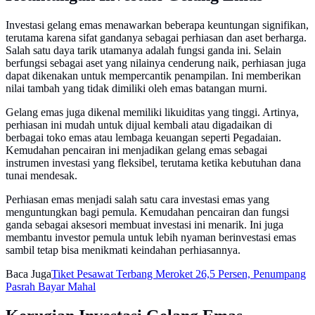
Investasi gelang emas menawarkan beberapa keuntungan signifikan,
terutama karena sifat gandanya sebagai perhiasan dan aset berharga.
Salah satu daya tarik utamanya adalah fungsi ganda ini. Selain
berfungsi sebagai aset yang nilainya cenderung naik, perhiasan juga
dapat dikenakan untuk mempercantik penampilan. Ini memberikan
nilai tambah yang tidak dimiliki oleh emas batangan murni.
Gelang emas juga dikenal memiliki likuiditas yang tinggi. Artinya,
perhiasan ini mudah untuk dijual kembali atau digadaikan di
berbagai toko emas atau lembaga keuangan seperti Pegadaian.
Kemudahan pencairan ini menjadikan gelang emas sebagai
instrumen investasi yang fleksibel, terutama ketika kebutuhan dana
tunai mendesak.
Perhiasan emas menjadi salah satu cara investasi emas yang
menguntungkan bagi pemula. Kemudahan pencairan dan fungsi
ganda sebagai aksesori membuat investasi ini menarik. Ini juga
membantu investor pemula untuk lebih nyaman berinvestasi emas
sambil tetap bisa menikmati keindahan perhiasannya.
Baca Juga
Tiket Pesawat Terbang Meroket 26,5 Persen, Penumpang
Pasrah Bayar Mahal