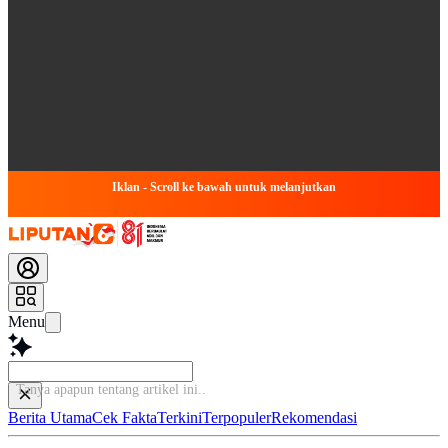
Iklan - Scroll ke bawah untuk melanjutkan
Menu
Tanya apapun ten
Berita Utama
Cek Fakta
Terkini
Terpopuler
Rekomendasi