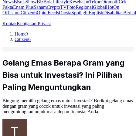
News
Bisnis
ShowBiz
Bola
Lifestyle
Kesehatan
Tekno
Otomotif
Cek
Fakta
Enam Plus
Saham
Crypto
TV
Foto
Regional
Global
Hot
On
Off
Islami
Citizen6
Opini
Feeds
Otosia
Spotlight
English
Disabilitas
Berita
Kontak
Kebijakan Privasi
Home
Citizen6
Gelang Emas Berapa Gram yang
Bisa untuk Investasi? Ini Pilihan
Paling Menguntungkan
Bingung memilih gelang emas untuk investasi? Berikut gelang emas
dengan gram yang cocok untuk investasi yang paling
menguntungkan untuk masa depan finansial Anda.