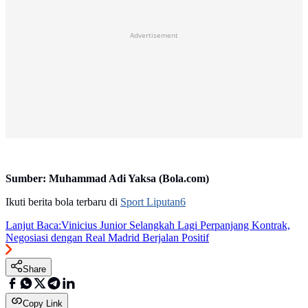
Advertisement
Sumber: Muhammad Adi Yaksa (Bola.com)
Ikuti berita bola terbaru di
Sport Liputan6
Lanjut Baca:
Vinicius Junior Selangkah Lagi Perpanjang Kontrak,
Negosiasi dengan Real Madrid Berjalan Positif
Share
Copy Link