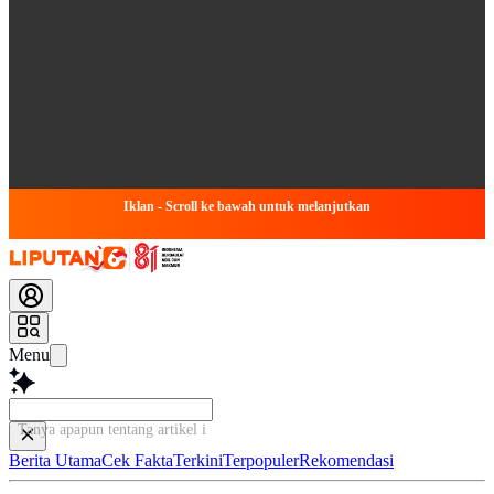
Iklan - Scroll ke bawah untuk melanjutkan
Menu
Tanya apapun tentang artikel ini...
Berita Utama
Cek Fakta
Terkini
Terpopuler
Rekomendasi