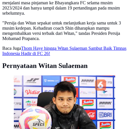
menjalani masa pinjaman ke Bhayangkara FC selama musim
2023/2024 dan hanya tampil dalam 19 pertandingan pada musim
sebelumnya.
"Persija dan Witan sepakat untuk melanjutkan kerja sama untuk 3
musim kedepan. Kehadiran coach Shin diharapkan mampu
mengembalikan versi terbaik dari Witan," tandas Presiden Persija
Mohamad Prapanca.
Baca Juga
Thom Haye hingga Witan Sulaeman Sambut Baik Timnas
Indonesia Hadir di FC 26!
Pernyataan Witan Sulaeman