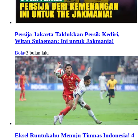
Persija Jakarta Taklukkan Persik Kediri,
Witan Sulaeman: Ini untuk Jakmania!
Bola
•
3 bulan lalu
Eksel Runtukahu Menuju Timnas Indonesia! 4