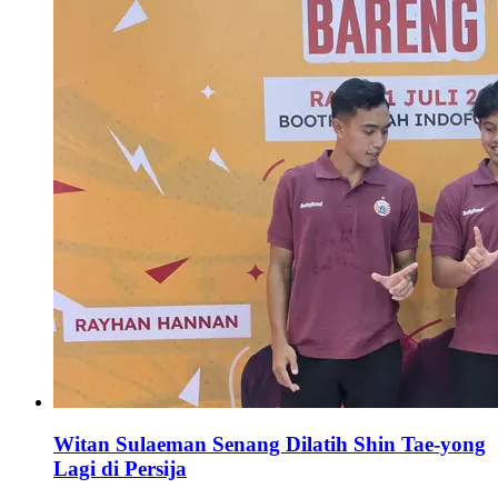
Witan Sulaeman Senang Dilatih Shin Tae-yong
Lagi di Persija