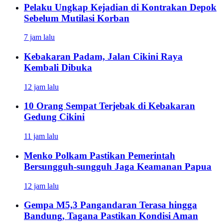
Pelaku Ungkap Kejadian di Kontrakan Depok
Sebelum Mutilasi Korban
7 jam lalu
Kebakaran Padam, Jalan Cikini Raya
Kembali Dibuka
12 jam lalu
10 Orang Sempat Terjebak di Kebakaran
Gedung Cikini
11 jam lalu
Menko Polkam Pastikan Pemerintah
Bersungguh-sungguh Jaga Keamanan Papua
12 jam lalu
Gempa M5,3 Pangandaran Terasa hingga
Bandung, Tagana Pastikan Kondisi Aman