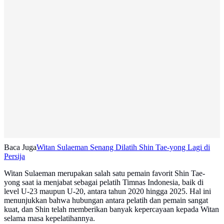
Baca Juga
Witan Sulaeman Senang Dilatih Shin Tae-yong Lagi di
Persija
Witan Sulaeman merupakan salah satu pemain favorit Shin Tae-
yong saat ia menjabat sebagai pelatih Timnas Indonesia, baik di
level U-23 maupun U-20, antara tahun 2020 hingga 2025. Hal ini
menunjukkan bahwa hubungan antara pelatih dan pemain sangat
kuat, dan Shin telah memberikan banyak kepercayaan kepada Witan
selama masa kepelatihannya.