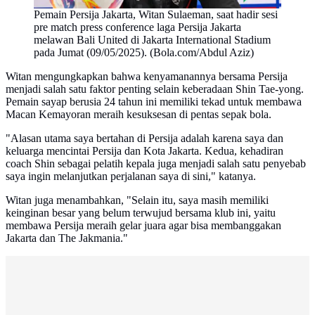
Pemain Persija Jakarta, Witan Sulaeman, saat hadir sesi
pre match press conference laga Persija Jakarta
melawan Bali United di Jakarta International Stadium
pada Jumat (09/05/2025). (Bola.com/Abdul Aziz)
Witan mengungkapkan bahwa kenyamanannya bersama Persija
menjadi salah satu faktor penting selain keberadaan Shin Tae-yong.
Pemain sayap berusia 24 tahun ini memiliki tekad untuk membawa
Macan Kemayoran meraih kesuksesan di pentas sepak bola.
"Alasan utama saya bertahan di Persija adalah karena saya dan
keluarga mencintai Persija dan Kota Jakarta. Kedua, kehadiran
coach Shin sebagai pelatih kepala juga menjadi salah satu penyebab
saya ingin melanjutkan perjalanan saya di sini," katanya.
Witan juga menambahkan, "Selain itu, saya masih memiliki
keinginan besar yang belum terwujud bersama klub ini, yaitu
membawa Persija meraih gelar juara agar bisa membanggakan
Jakarta dan The Jakmania."