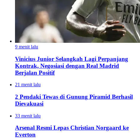
9 menit lalu
Vinicius Junior Selangkah Lagi Perpanjang
Kontrak, Negosiasi dengan Real Madrid
Berjalan Positif
21 menit lalu
2 Pendaki Tewas di Gunung Piramid Berhasil
Dievakuasi
33 menit lalu
Arsenal Resmi Lepas Christian Norgaard ke
Everton