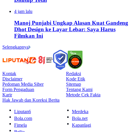
4 jam lalu
Manoj Punjabi Ungkap Alasan Kuat Gandeng
Dhot Design ke Layar Lebar: Saya Harus
Filmkan Ini
Selengkapnya
Kontak
Redaksi
Disclaimer
Kode Etik
Pedoman Media Siber
Sitemap
Form Pengaduan
Tentang Kami
Karir
Metode Cek Fakta
Hak Jawab dan Koreksi Berita
Liputan6
Merdeka
Bola.com
Bola.net
Fimela
Kapanlagi
Brilio