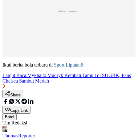
Advertisement
Ikuti berita bola terbaru di
Sport Liputan6
Lanjut Baca:
Mykhailo Mudryk Kembali Tampil di SUGBK, Fans
Chelsea Sambut Meriah
Share
Copy Link
Batal
Tim Redaksi
Thomas
Reporter