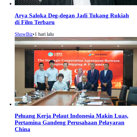
Arya Saloka Deg-degan Jadi Tukang Rukiah
di Film Terbaru
ShowBiz
•
1 hari lalu
Peluang Kerja Pelaut Indonesia Makin Luas,
Pertamina Gandeng Perusahaan Pelayaran
China