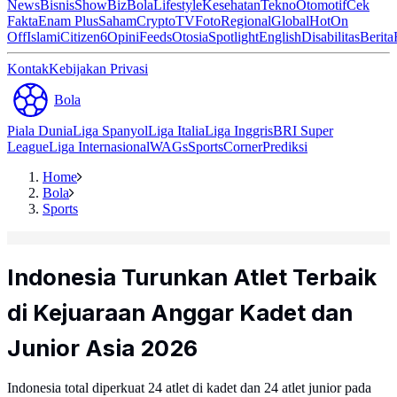
News
Bisnis
ShowBiz
Bola
Lifestyle
Kesehatan
Tekno
Otomotif
Cek
Fakta
Enam Plus
Saham
Crypto
TV
Foto
Regional
Global
Hot
On
Off
Islami
Citizen6
Opini
Feeds
Otosia
Spotlight
English
Disabilitas
Berita
Kontak
Kebijakan Privasi
Bola
Piala Dunia
Liga Spanyol
Liga Italia
Liga Inggris
BRI Super
League
Liga Internasional
WAGs
Sports
Corner
Prediksi
Home
Bola
Sports
Indonesia Turunkan Atlet Terbaik
di Kejuaraan Anggar Kadet dan
Junior Asia 2026
Indonesia total diperkuat 24 atlet di kadet dan 24 atlet junior pada