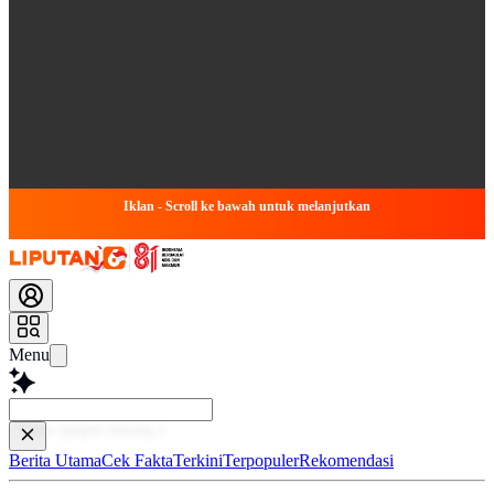
Iklan - Scroll ke bawah untuk melanjutkan
Menu
Baca le
Berita Utama
Cek Fakta
Terkini
Terpopuler
Rekomendasi