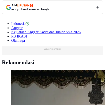
Add
as a preferred source on Google
Indonesia
Anggar
Kejuaraan Anggar Kadet dan Junior Asia 2026
PB IKASI
Olahraga
Advertisement
Rekomendasi