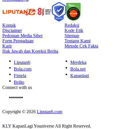
Kontak
Redaksi
Disclaimer
Kode Etik
Pedoman Media Siber
Sitemap
Form Pengaduan
Tentang Kami
Karir
Metode Cek Fakta
Hak Jawab dan Koreksi Berita
Liputan6
Merdeka
Bola.com
Bola.net
Fimela
Kapanlagi
Brilio
Connect with us
Copyright © 2026
Liputan6.com
KLY KapanLagi Youniverse All Right Reserved.