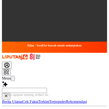
Iklan - Scroll ke bawah untuk melanjutkan
Menu
Tanya apapun tentang artikel ini...
Berita Utama
Cek Fakta
Terkini
Terpopuler
Rekomendasi