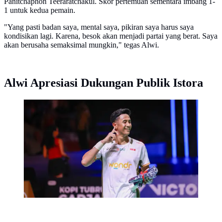
Panitchaphon Teeraratchakul. Skor pertemuan sementara imbang 1-
1 untuk kedua pemain.
"Yang pasti badan saya, mental saya, pikiran saya harus saya
kondisikan lagi. Karena, besok akan menjadi partai yang berat. Saya
akan berusaha semaksimal mungkin," tegas Alwi.
Alwi Apresiasi Dukungan Publik Istora
Tunggal putra Indonesia Alwi Farhan lolos ke final
Indonesia Masters 2026 setelah menang atas Chi Yu Jen
dari Chinese Taipei dengan straight game 21-11 dan 21-
12 di Istora Gelora Bung Karno, Senayan, Jakarta,
Sabtu (24/1). (foto: PBSI)