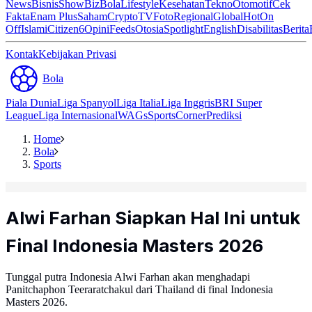
News
Bisnis
ShowBiz
Bola
Lifestyle
Kesehatan
Tekno
Otomotif
Cek
Fakta
Enam Plus
Saham
Crypto
TV
Foto
Regional
Global
Hot
On
Off
Islami
Citizen6
Opini
Feeds
Otosia
Spotlight
English
Disabilitas
Berita
Kontak
Kebijakan Privasi
Bola
Piala Dunia
Liga Spanyol
Liga Italia
Liga Inggris
BRI Super
League
Liga Internasional
WAGs
Sports
Corner
Prediksi
Home
Bola
Sports
Alwi Farhan Siapkan Hal Ini untuk
Final Indonesia Masters 2026
Tunggal putra Indonesia Alwi Farhan akan menghadapi
Panitchaphon Teeraratchakul dari Thailand di final Indonesia
Masters 2026.