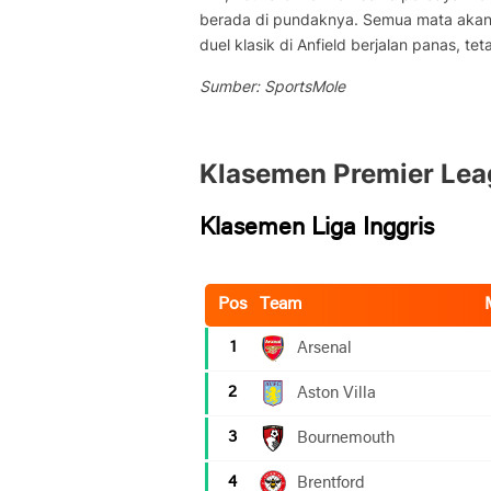
berada di pundaknya. Semua mata akan 
duel klasik di Anfield berjalan panas, teta
Sumber: SportsMole
Klasemen Premier Le