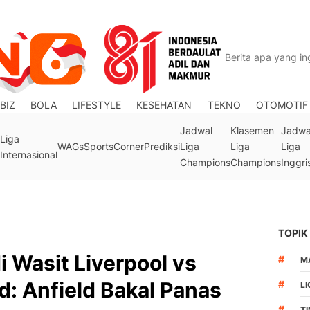
BIZ
BOLA
LIFESTYLE
KESEHATAN
TEKNO
OTOMOTIF
Jadwal
Klasemen
Jadwa
Liga
WAGs
Sports
Corner
Prediksi
Liga
Liga
Liga
Internasional
Champions
Champions
Inggri
TOPIK
i Wasit Liverpool vs
#
M
: Anfield Bakal Panas
#
LI
#
T