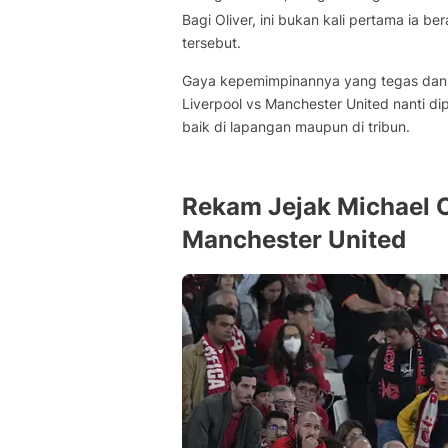
Bagi Oliver, ini bukan kali pertama ia be
tersebut.
Gaya kepemimpinannya yang tegas dan 
Liverpool vs Manchester United nanti d
baik di lapangan maupun di tribun.
Rekam Jejak Michael O
Manchester United