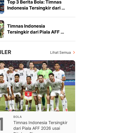
Top 3 Berita Bola: Timnas
Feeds
Indonesia Tersingkir dari …
Feeds Liputan6: Kumpul
Terbaru Harian
Otosia
Timnas Indonesia
Tersingkir dari Piala AFF …
Otosia
Spotlight
Berita Terkini, Kabar Te
ULER
Dan Dunia - Liputan6.
Lihat Semua
English
Exploring Knowledge, T
En.Liputan6.com
Disabilitas
Disabilitas Berita Terkini
Harian, Berita Terbaru,
Berita
Berita Hari Ini Politik,
Health
1
BOLA
Kabar Berita Terbaru D
Timnas Indonesia Tersingkir
Diet, Herbal Terbaik
dari Piala AFF 2026 usai