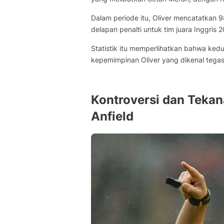
Dalam periode itu, Oliver mencatatkan 9
delapan penalti untuk tim juara Inggris 20
Statistik itu memperlihatkan bahwa k
kepemimpinan Oliver yang dikenal tegas 
Kontroversi dan Tekan
Anfield