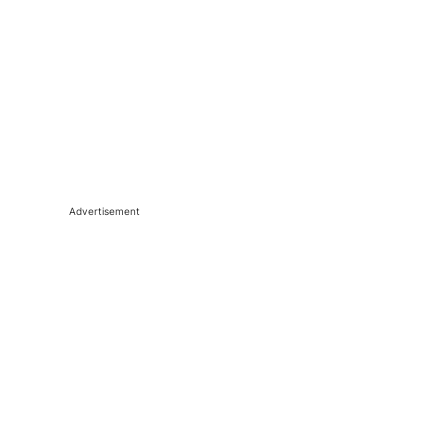
Advertisement