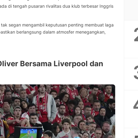
rada di tengah pusaran rivalitas dua klub terbesar Inggris
tak segan mengambil keputusan penting membuat laga
ipastikan berlangsung dalam atmosfer menegangkan,
liver Bersama Liverpool dan