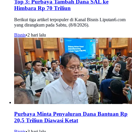
Top 3: Purbaya Tambah Dana SAL ke
Himbara Rp 70 Triliun
Berikut tiga artikel terpopuler di Kanal Bisnis Liputan6.com
yang dirangkum pada Sabtu, (8/8/2026).
Bisnis
•
2 hari lalu
Purbaya Minta Penyaluran Dana Bantuan Rp
20,5 Triliun Diawasi Ketat
Bisnis
•
3 hari lalu