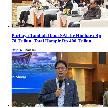
Purbaya Tambah Dana SAL ke Himbara Rp
70 Triliun, Total Hampir Rp 400 Triliun
Bisnis
•
3 hari lalu