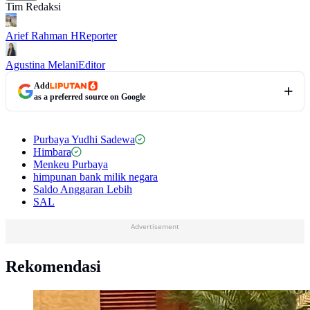
Tim Redaksi
Arief Rahman H
Reporter
Agustina Melani
Editor
Add
as a preferred source on Google
Purbaya Yudhi Sadewa
Himbara
Menkeu Purbaya
himpunan bank milik negara
Saldo Anggaran Lebih
SAL
Advertisement
Rekomendasi