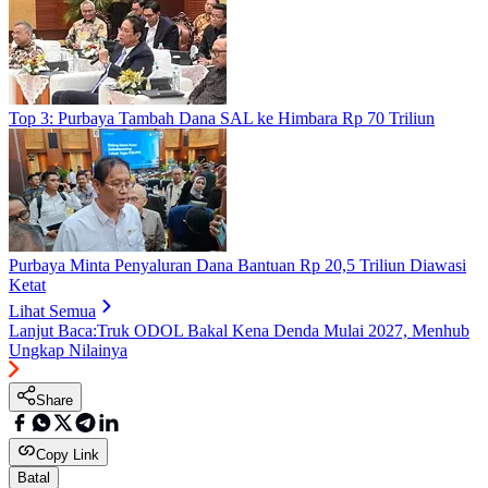
Top 3: Purbaya Tambah Dana SAL ke Himbara Rp 70 Triliun
Purbaya Minta Penyaluran Dana Bantuan Rp 20,5 Triliun Diawasi
Ketat
Lihat Semua
Lanjut Baca:
Truk ODOL Bakal Kena Denda Mulai 2027, Menhub
Ungkap Nilainya
Share
Copy Link
Batal