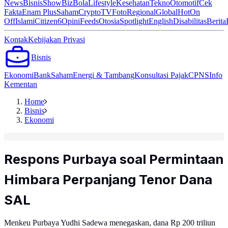
News
Bisnis
ShowBiz
Bola
Lifestyle
Kesehatan
Tekno
Otomotif
Cek
Fakta
Enam Plus
Saham
Crypto
TV
Foto
Regional
Global
Hot
On
Off
Islami
Citizen6
Opini
Feeds
Otosia
Spotlight
English
Disabilitas
Berita
Kontak
Kebijakan Privasi
Bisnis
Ekonomi
Bank
Saham
Energi & Tambang
Konsultasi Pajak
CPNS
Info
Kementan
Home
Bisnis
Ekonomi
Respons Purbaya soal Permintaan
Himbara Perpanjang Tenor Dana
SAL
Menkeu Purbaya Yudhi Sadewa menegaskan, dana Rp 200 triliun