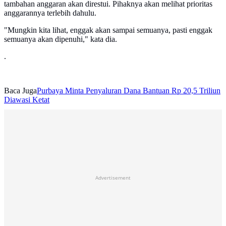
tambahan anggaran akan direstui. Pihaknya akan melihat prioritas
anggarannya terlebih dahulu.
"Mungkin kita lihat, enggak akan sampai semuanya, pasti enggak
semuanya akan dipenuhi," kata dia.
.
Baca Juga
Purbaya Minta Penyaluran Dana Bantuan Rp 20,5 Triliun
Diawasi Ketat
Advertisement