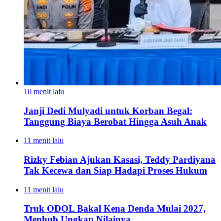
10 menit lalu
Janji Dedi Mulyadi untuk Korban Begal:
Tanggung Biaya Berobat Hingga Asuh Anak
11 menit lalu
Rizky Febian Ajukan Kasasi, Teddy Pardiyana
Tak Kecewa dan Siap Hadapi Proses Hukum
11 menit lalu
Truk ODOL Bakal Kena Denda Mulai 2027,
Menhub Ungkap Nilainya