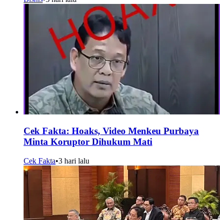
Cek Fakta: Hoaks, Video Menkeu Purbaya
Minta Koruptor Dihukum Mati
Cek Fakta
•
3 hari lalu