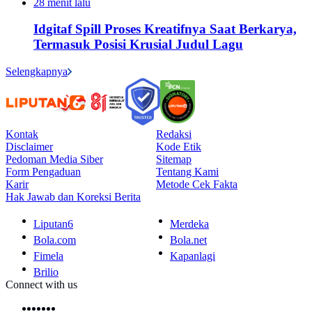
28 menit lalu
Idgitaf Spill Proses Kreatifnya Saat Berkarya,
Termasuk Posisi Krusial Judul Lagu
Selengkapnya
Kontak
Redaksi
Disclaimer
Kode Etik
Pedoman Media Siber
Sitemap
Form Pengaduan
Tentang Kami
Karir
Metode Cek Fakta
Hak Jawab dan Koreksi Berita
Liputan6
Merdeka
Bola.com
Bola.net
Fimela
Kapanlagi
Brilio
Connect with us