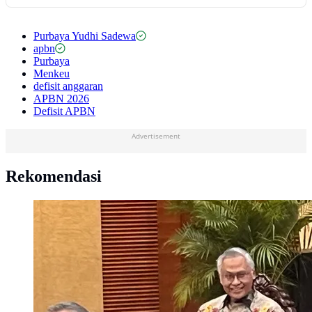
Purbaya Yudhi Sadewa
apbn
Purbaya
Menkeu
defisit anggaran
APBN 2026
Defisit APBN
Advertisement
Rekomendasi