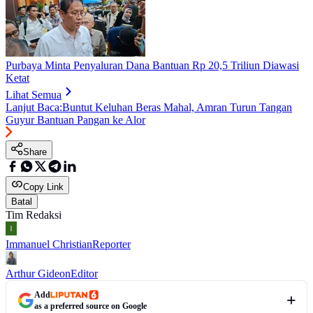
Purbaya Minta Penyaluran Dana Bantuan Rp 20,5 Triliun Diawasi
Ketat
Lihat Semua
Lanjut Baca:
Buntut Keluhan Beras Mahal, Amran Turun Tangan
Guyur Bantuan Pangan ke Alor
Share
Copy Link
Batal
Tim Redaksi
Immanuel Christian
Reporter
Arthur Gideon
Editor
Add
as a preferred source on Google