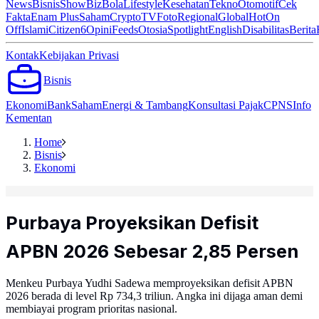
News
Bisnis
ShowBiz
Bola
Lifestyle
Kesehatan
Tekno
Otomotif
Cek
Fakta
Enam Plus
Saham
Crypto
TV
Foto
Regional
Global
Hot
On
Off
Islami
Citizen6
Opini
Feeds
Otosia
Spotlight
English
Disabilitas
Berita
Kontak
Kebijakan Privasi
Bisnis
Ekonomi
Bank
Saham
Energi & Tambang
Konsultasi Pajak
CPNS
Info
Kementan
Home
Bisnis
Ekonomi
Purbaya Proyeksikan Defisit
APBN 2026 Sebesar 2,85 Persen
Menkeu Purbaya Yudhi Sadewa memproyeksikan defisit APBN
2026 berada di level Rp 734,3 triliun. Angka ini dijaga aman demi
membiayai program prioritas nasional.