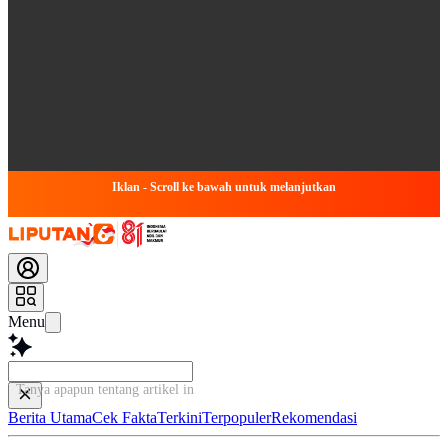
Iklan - Scroll ke bawah untuk melanjutkan
Menu
Tanya apapun tentang artikel ini...
Berita Utama
Cek Fakta
Terkini
Terpopuler
Rekomendasi