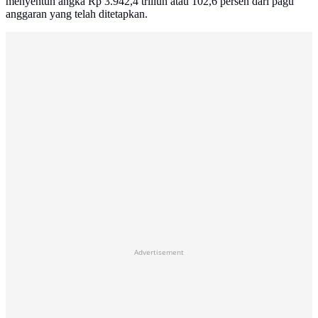
menyentuh angka Rp 3.942,4 triliun atau 102,6 persen dari pagu
anggaran yang telah ditetapkan.
Advertisement