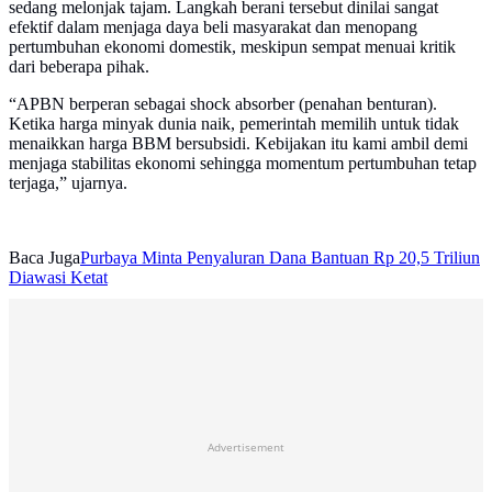
sedang melonjak tajam. Langkah berani tersebut dinilai sangat
efektif dalam menjaga daya beli masyarakat dan menopang
pertumbuhan ekonomi domestik, meskipun sempat menuai kritik
dari beberapa pihak.
“APBN berperan sebagai shock absorber (penahan benturan).
Ketika harga minyak dunia naik, pemerintah memilih untuk tidak
menaikkan harga BBM bersubsidi. Kebijakan itu kami ambil demi
menjaga stabilitas ekonomi sehingga momentum pertumbuhan tetap
terjaga,” ujarnya.
Baca Juga
Purbaya Minta Penyaluran Dana Bantuan Rp 20,5 Triliun
Diawasi Ketat
Advertisement