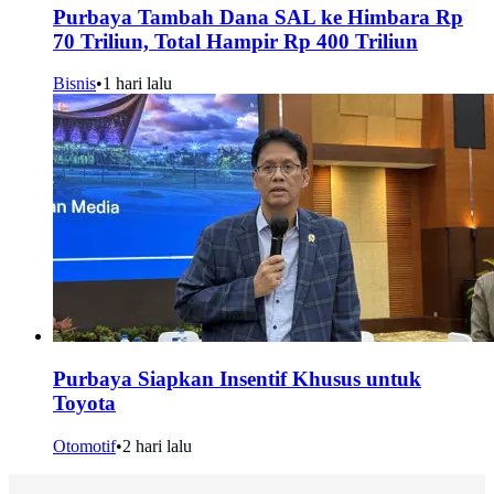
Purbaya Tambah Dana SAL ke Himbara Rp
70 Triliun, Total Hampir Rp 400 Triliun
Bisnis
•
1 hari lalu
Purbaya Siapkan Insentif Khusus untuk
Toyota
Otomotif
•
2 hari lalu