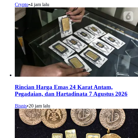
Crypto
•
4 jam lalu
Rincian Harga Emas 24 Karat Antam,
Pegadaian, dan Hartadinata 7 Agustus 2026
Bisnis
•
20 jam lalu