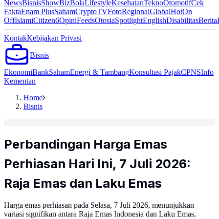
News
Bisnis
ShowBiz
Bola
Lifestyle
Kesehatan
Tekno
Otomotif
Cek
Fakta
Enam Plus
Saham
Crypto
TV
Foto
Regional
Global
Hot
On
Off
Islami
Citizen6
Opini
Feeds
Otosia
Spotlight
English
Disabilitas
Berita
Kontak
Kebijakan Privasi
Bisnis
Ekonomi
Bank
Saham
Energi & Tambang
Konsultasi Pajak
CPNS
Info
Kementan
Home
Bisnis
Perbandingan Harga Emas
Perhiasan Hari Ini, 7 Juli 2026:
Raja Emas dan Laku Emas
Harga emas perhiasan pada Selasa, 7 Juli 2026, menunjukkan
variasi signifikan antara Raja Emas Indonesia dan Laku Emas,