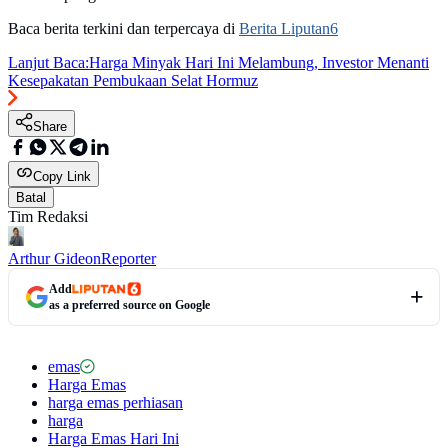
Baca berita terkini dan terpercaya di
Berita Liputan6
Lanjut Baca:
Harga Minyak Hari Ini Melambung, Investor Menanti
Kesepakatan Pembukaan Selat Hormuz
Share
Copy Link
Batal
Tim Redaksi
Arthur Gideon
Reporter
Add
as a preferred source on Google
emas
Harga Emas
harga emas perhiasan
harga
Harga Emas Hari Ini