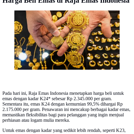
Harga Beli Emas di Raja Emas Indonesia
Seorang karyawan memegang beberapa perhiasan emas
di sebuah toko perhiasan di Banda Aceh. (CHAIDEER
MAHYUDDIN/AFP)
Pada hari ini, Raja Emas Indonesia menetapkan harga beli untuk
emas dengan kadar K24* sebesar Rp 2.345.000 per gram.
Sementara itu, emas K24 dengan kemurnian 99,5% dihargai Rp
2.175.000 per gram. Penawaran ini mencakup berbagai kadar emas,
memastikan fleksibilitas bagi para pelanggan yang ingin menjual
perhiasan atau logam mulia mereka.
Untuk emas dengan kadar yang sedikit lebih rendah, seperti K23,