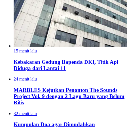
15 menit lalu
Kebakaran Gedung Bapenda DKI, Titik Api
Diduga dari Lantai 11
24 menit lalu
MARBLES Kejutkan Penonton The Sounds
Project Vol. 9 dengan 2 Lagu Baru yang Belum
Rilis
32 menit lalu
Kumpulan Doa agar Dimudahkan