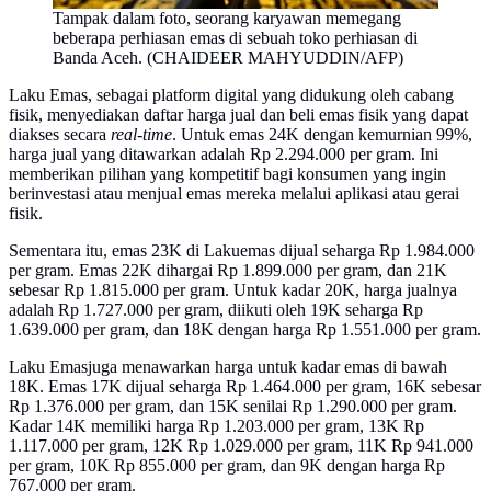
Tampak dalam foto, seorang karyawan memegang
beberapa perhiasan emas di sebuah toko perhiasan di
Banda Aceh. (CHAIDEER MAHYUDDIN/AFP)
Laku Emas, sebagai platform digital yang didukung oleh cabang
fisik, menyediakan daftar harga jual dan beli emas fisik yang dapat
diakses secara
real-time
. Untuk emas 24K dengan kemurnian 99%,
harga jual yang ditawarkan adalah Rp 2.294.000 per gram. Ini
memberikan pilihan yang kompetitif bagi konsumen yang ingin
berinvestasi atau menjual emas mereka melalui aplikasi atau gerai
fisik.
Sementara itu, emas 23K di Lakuemas dijual seharga Rp 1.984.000
per gram. Emas 22K dihargai Rp 1.899.000 per gram, dan 21K
sebesar Rp 1.815.000 per gram. Untuk kadar 20K, harga jualnya
adalah Rp 1.727.000 per gram, diikuti oleh 19K seharga Rp
1.639.000 per gram, dan 18K dengan harga Rp 1.551.000 per gram.
Laku Emasjuga menawarkan harga untuk kadar emas di bawah
18K. Emas 17K dijual seharga Rp 1.464.000 per gram, 16K sebesar
Rp 1.376.000 per gram, dan 15K senilai Rp 1.290.000 per gram.
Kadar 14K memiliki harga Rp 1.203.000 per gram, 13K Rp
1.117.000 per gram, 12K Rp 1.029.000 per gram, 11K Rp 941.000
per gram, 10K Rp 855.000 per gram, dan 9K dengan harga Rp
767.000 per gram.