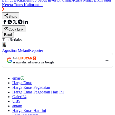
Lanjut Baca:
Menhub Sebut Investor China-Rusia Minat Bikin Jalur
Kereta Trans Kalimantan
Share
Copy Link
Batal
Tim Redaksi
Agustina Melani
Reporter
Add
as a preferred source on Google
emas
Harga Emas
Harga Emas Pegadaian
Harga Emas Pegadaian Hari Ini
Galeri24
UBS
antam
Harga Emas Hari Ini