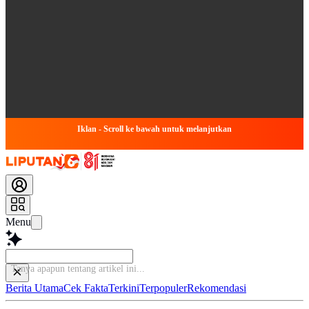
Iklan - Scroll ke bawah untuk melanjutkan
Menu
Baca l
Berita Utama
Cek Fakta
Terkini
Terpopuler
Rekomendasi