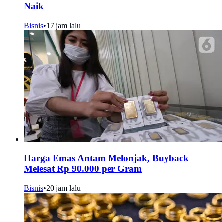
Naik
Bisnis
•
17 jam lalu
Harga Emas Antam Melonjak, Buyback
Melesat Rp 90.000 per Gram
Bisnis
•
20 jam lalu