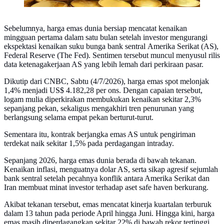
Sebelumnya, harga emas dunia bersiap mencatat kenaikan
mingguan pertama dalam satu bulan setelah investor mengurangi
ekspektasi kenaikan suku bunga bank sentral Amerika Serikat (AS),
Federal Reserve (The Fed). Sentimen tersebut muncul menyusul rilis
data ketenagakerjaan AS yang lebih lemah dari perkiraan pasar.
Dikutip dari CNBC, Sabtu (4/7/2026), harga emas spot melonjak
1,4% menjadi US$ 4.182,28 per ons. Dengan capaian tersebut,
logam mulia diperkirakan membukukan kenaikan sekitar 2,3%
sepanjang pekan, sekaligus mengakhiri tren penurunan yang
berlangsung selama empat pekan berturut-turut.
Sementara itu, kontrak berjangka emas AS untuk pengiriman
terdekat naik sekitar 1,5% pada perdagangan intraday.
Sepanjang 2026, harga emas dunia berada di bawah tekanan.
Kenaikan inflasi, menguatnya dolar AS, serta sikap agresif sejumlah
bank sentral setelah pecahnya konflik antara Amerika Serikat dan
Iran membuat minat investor terhadap aset safe haven berkurang.
Akibat tekanan tersebut, emas mencatat kinerja kuartalan terburuk
dalam 13 tahun pada periode April hingga Juni. Hingga kini, harga
emas masih diperdagangkan sekitar 22% di bawah rekor tertinggi