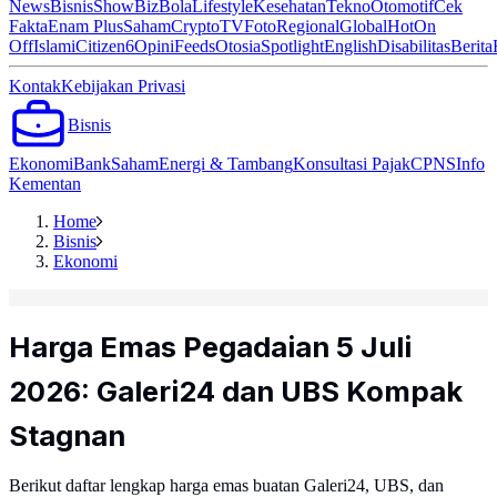
News
Bisnis
ShowBiz
Bola
Lifestyle
Kesehatan
Tekno
Otomotif
Cek
Fakta
Enam Plus
Saham
Crypto
TV
Foto
Regional
Global
Hot
On
Off
Islami
Citizen6
Opini
Feeds
Otosia
Spotlight
English
Disabilitas
Berita
Kontak
Kebijakan Privasi
Bisnis
Ekonomi
Bank
Saham
Energi & Tambang
Konsultasi Pajak
CPNS
Info
Kementan
Home
Bisnis
Ekonomi
Harga Emas Pegadaian 5 Juli
2026: Galeri24 dan UBS Kompak
Stagnan
Berikut daftar lengkap harga emas buatan Galeri24, UBS, dan