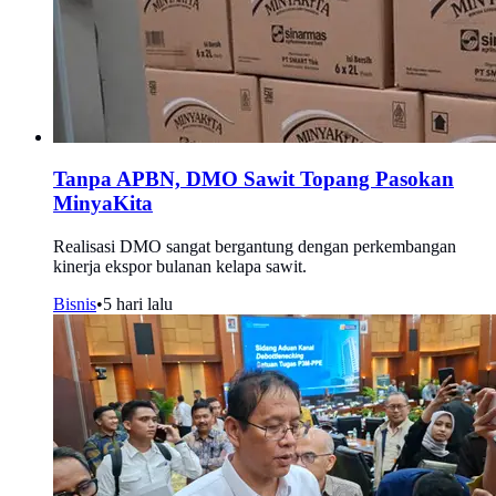
Tanpa APBN, DMO Sawit Topang Pasokan
MinyaKita
Realisasi DMO sangat bergantung dengan perkembangan
kinerja ekspor bulanan kelapa sawit.
Bisnis
•
5 hari lalu