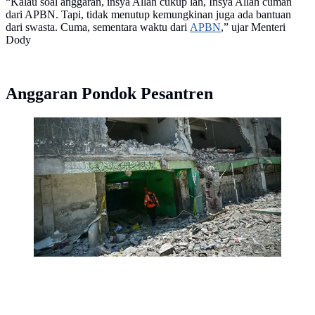
“Kalau soal anggaran, insya Allah cukup lah, Insya Allah cuman
dari APBN. Tapi, tidak menutup kemungkinan juga ada bantuan
dari swasta. Cuma, sementara waktu dari
APBN
,” ujar Menteri
Dody
Anggaran Pondok Pesantren
Operasi pencarian dan penyelamatan korban runtuhnya
bangunan musala di Pondok Pesantren Al Khoziny,
Sidoarjo, telah ditutup secara resmi pada Selasa, 7
Oktober 2025. (JUNI KRISWANTO/AFP)