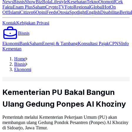
News
Bisnis
ShowBiz
Bola
Lifestyle
Kesehatan
Tekno
Otomotif
Cek
Fakta
Enam Plus
Saham
Crypto
TV
Foto
Regional
Global
Hot
On
Off
Islami
Citizen6
Opini
Feeds
Otosia
Spotlight
English
Disabilitas
Berita
Kontak
Kebijakan Privasi
Bisnis
Ekonomi
Bank
Saham
Energi & Tambang
Konsultasi Pajak
CPNS
Info
Kementan
Home
Bisnis
Ekonomi
Kementerian PU Bakal Bangun
Ulang Gedung Ponpes Al Khoziny
Pemerintah melalui Kementerian Pekerjaan Umum (PU) akan
membangun ulang Gedung Pondok Pesantren (Ponpes) Al Khoziny
di Sidoarjo, Jawa Timur.