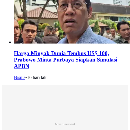
Harga Minyak Dunia Tembus US$ 100,
Prabowo Minta Purbaya Siapkan Simulasi
APBN
Bisnis
•
16 hari lalu
Advertisement