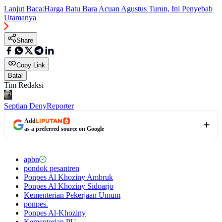
Lanjut Baca:
Harga Batu Bara Acuan Agustus Turun, Ini Penyebab
Utamanya
Share
Copy Link
Batal
Tim Redaksi
Septian Deny
Reporter
Add
as a preferred source on Google
apbn
pondok pesantren
Ponpes Al Khoziny Ambruk
Ponpes Al Khoziny Sidoarjo
Kementerian Pekerjaan Umum
ponpes.
Ponpes Al-Khoziny
Kementerian PU