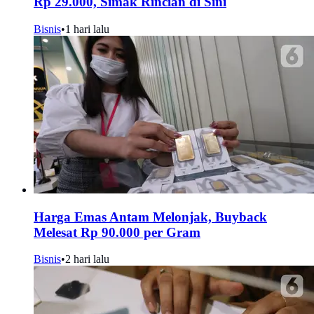
Rp 29.000, Simak Rincian di Sini
Bisnis
•
1 hari lalu
Harga Emas Antam Melonjak, Buyback
Melesat Rp 90.000 per Gram
Bisnis
•
2 hari lalu