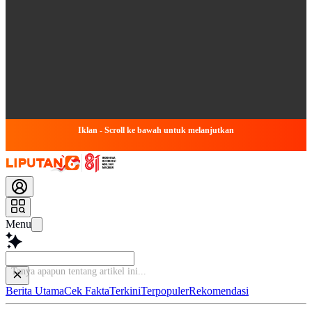
Iklan - Scroll ke bawah untuk melanjutkan
Menu
Baca
Berita Utama
Cek Fakta
Terkini
Terpopuler
Rekomendasi