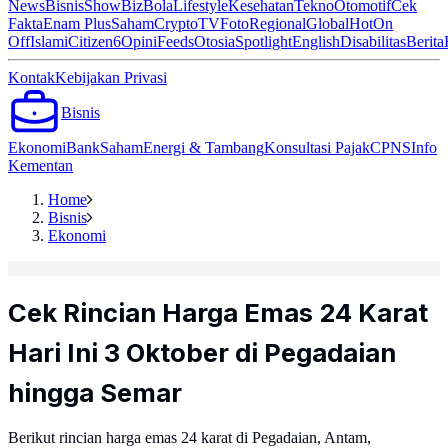
News
Bisnis
ShowBiz
Bola
Lifestyle
Kesehatan
Tekno
Otomotif
Cek
Fakta
Enam Plus
Saham
Crypto
TV
Foto
Regional
Global
Hot
On
Off
Islami
Citizen6
Opini
Feeds
Otosia
Spotlight
English
Disabilitas
Berita
Kontak
Kebijakan Privasi
Bisnis
Ekonomi
Bank
Saham
Energi & Tambang
Konsultasi Pajak
CPNS
Info
Kementan
Home
Bisnis
Ekonomi
Cek Rincian Harga Emas 24 Karat
Hari Ini 3 Oktober di Pegadaian
hingga Semar
Berikut rincian harga emas 24 karat di Pegadaian, Antam,