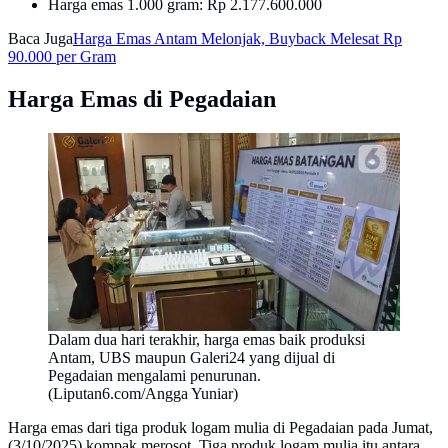
Harga emas 1.000 gram: Rp 2.177.600.000
Baca Juga
Harga Emas Antam Melonjak, Buyback Melesat Rp
90.000 per Gram
Harga Emas di Pegadaian
Dalam dua hari terakhir, harga emas baik produksi
Antam, UBS maupun Galeri24 yang dijual di
Pegadaian mengalami penurunan.
(Liputan6.com/Angga Yuniar)
Harga emas dari tiga produk logam mulia di Pegadaian pada Jumat,
(3/10/2025) kompak merosot. Tiga produk logam mulia itu antara