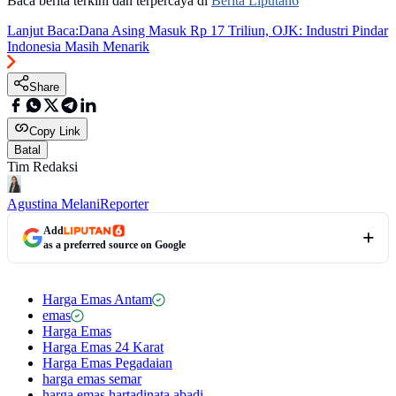
Baca berita terkini dan terpercaya di
Berita Liputan6
Lanjut Baca:
Dana Asing Masuk Rp 17 Triliun, OJK: Industri Pindar
Indonesia Masih Menarik
Share
Copy Link
Batal
Tim Redaksi
Agustina Melani
Reporter
Add
as a preferred source on Google
Harga Emas Antam
emas
Harga Emas
Harga Emas 24 Karat
Harga Emas Pegadaian
harga emas semar
harga emas hartadinata abadi