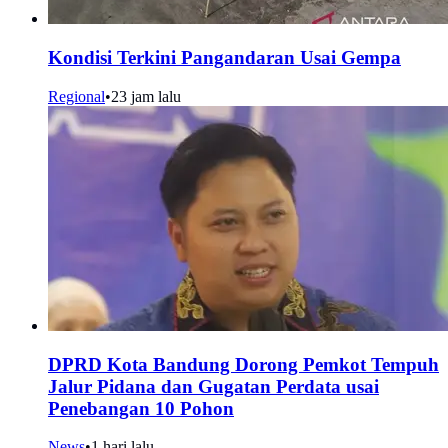
Kondisi Terkini Pangandaran Usai Gempa
Regional
•
23 jam lalu
DPRD Kota Bandung Dorong Pemkot Tempuh
Jalur Pidana dan Gugatan Perdata usai
Penebangan 10 Pohon
News
•
1 hari lalu