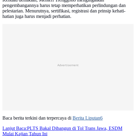
pengembangannya harus tetap memperhatikan perlindungan dan
pelestarian. Menurutnya, sertifikasi, registrasi dan prinsip kehati-
hatian juga harus menjadi perhatian.
Advertisement
Baca berita terkini dan terpercaya di
Berita Liputan6
Lanjut Baca:
PLTS Bakal Dibangun di Tol Trans Jawa, ESDM
Mulai Kajian Tahun Ini