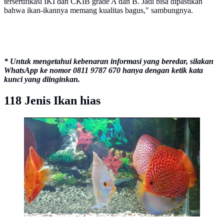
tersertifikasi IKI dan CKIB grade A dan B. Jadi bisa dipastikan
bahwa ikan-ikannya memang kualitas bagus," sambungnya.
* Untuk mengetahui kebenaran informasi yang beredar, silakan
WhatsApp ke nomor 0811 9787 670 hanya dengan ketik kata
kunci yang diinginkan.
118 Jenis Ikan hias
Ekspor ikan hias dari Bandung telah menjangkau 33
negara di dunia. (Dok KKP)