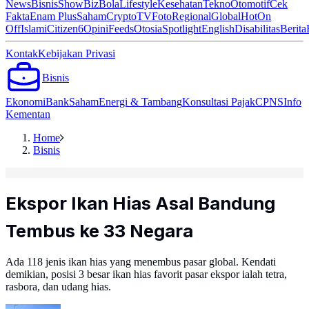
News
Bisnis
ShowBiz
Bola
Lifestyle
Kesehatan
Tekno
Otomotif
Cek
Fakta
Enam Plus
Saham
Crypto
TV
Foto
Regional
Global
Hot
On
Off
Islami
Citizen6
Opini
Feeds
Otosia
Spotlight
English
Disabilitas
Berita
Kontak
Kebijakan Privasi
Bisnis
Ekonomi
Bank
Saham
Energi & Tambang
Konsultasi Pajak
CPNS
Info
Kementan
Home
Bisnis
Ekspor Ikan Hias Asal Bandung
Tembus ke 33 Negara
Ada 118 jenis ikan hias yang menembus pasar global. Kendati
demikian, posisi 3 besar ikan hias favorit pasar ekspor ialah tetra,
rasbora, dan udang hias.