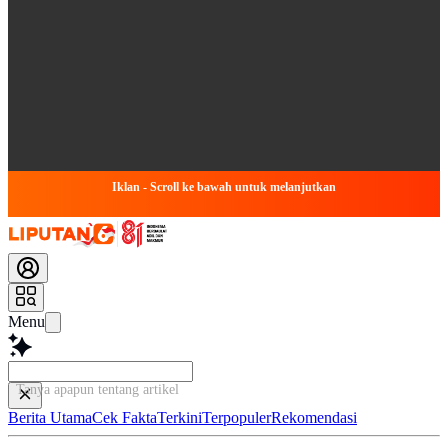
Iklan - Scroll ke bawah untuk melanjutkan
Menu
Tanya apapun tentang artikel ini...
Berita Utama
Cek Fakta
Terkini
Terpopuler
Rekomendasi