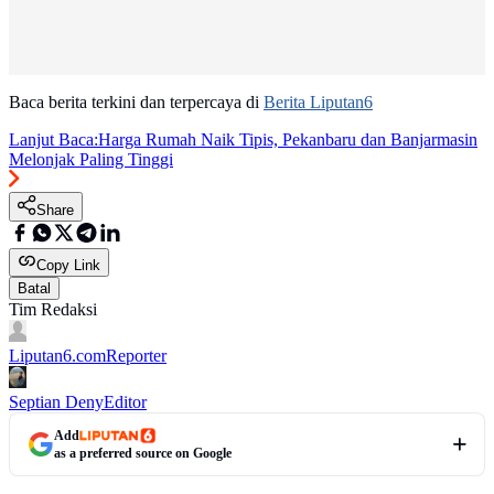
Baca berita terkini dan terpercaya di
Berita Liputan6
Lanjut Baca:
Harga Rumah Naik Tipis, Pekanbaru dan Banjarmasin
Melonjak Paling Tinggi
Share
Copy Link
Batal
Tim Redaksi
Liputan6.com
Reporter
Septian Deny
Editor
Add
as a preferred source on Google