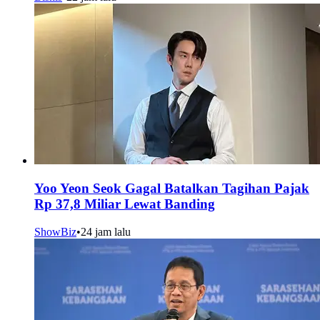
Yoo Yeon Seok Gagal Batalkan Tagihan Pajak
Rp 37,8 Miliar Lewat Banding
ShowBiz
•
24 jam lalu