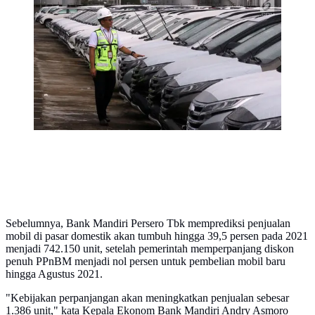
Pekerja mengecek mobil baru siap ekspor di IPC Car
Terminal, Jakarta, Rabu (27/3). Pemerintah berencana
memacu ekspor industri otomotif dengan harmonisasi
skema PPnBM, yaitu tidak lagi dihitung dari kapasitas
mesin, tapi pada emisi yang dikeluarkan kendaraan
bermotor. (Liputan6.com/Johan Tallo)
Sebelumnya, Bank Mandiri Persero Tbk memprediksi penjualan
mobil di pasar domestik akan tumbuh hingga 39,5 persen pada 2021
menjadi 742.150 unit, setelah pemerintah memperpanjang diskon
penuh PPnBM menjadi nol persen untuk pembelian mobil baru
hingga Agustus 2021.
"Kebijakan perpanjangan akan meningkatkan penjualan sebesar
1.386 unit," kata Kepala Ekonom Bank Mandiri Andry Asmoro