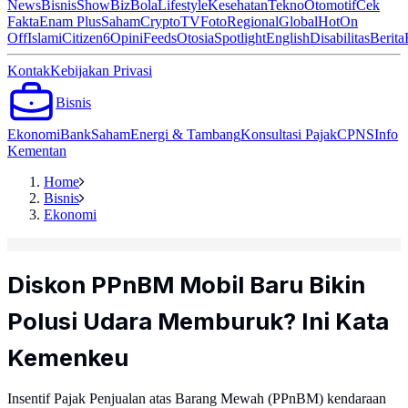
News
Bisnis
ShowBiz
Bola
Lifestyle
Kesehatan
Tekno
Otomotif
Cek
Fakta
Enam Plus
Saham
Crypto
TV
Foto
Regional
Global
Hot
On
Off
Islami
Citizen6
Opini
Feeds
Otosia
Spotlight
English
Disabilitas
Berita
Kontak
Kebijakan Privasi
Bisnis
Ekonomi
Bank
Saham
Energi & Tambang
Konsultasi Pajak
CPNS
Info
Kementan
Home
Bisnis
Ekonomi
Diskon PPnBM Mobil Baru Bikin
Polusi Udara Memburuk? Ini Kata
Kemenkeu
Insentif Pajak Penjualan atas Barang Mewah (PPnBM) kendaraan