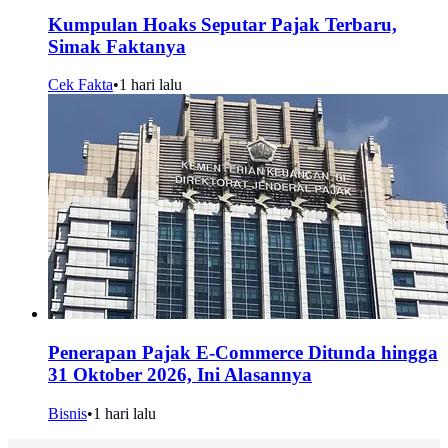
Kumpulan Hoaks Seputar Pajak Terbaru,
Simak Faktanya
Cek Fakta
•
1 hari lalu
Penerapan Pajak E-Commerce Ditunda hingga
31 Oktober 2026, Ini Alasannya
Bisnis
•
1 hari lalu