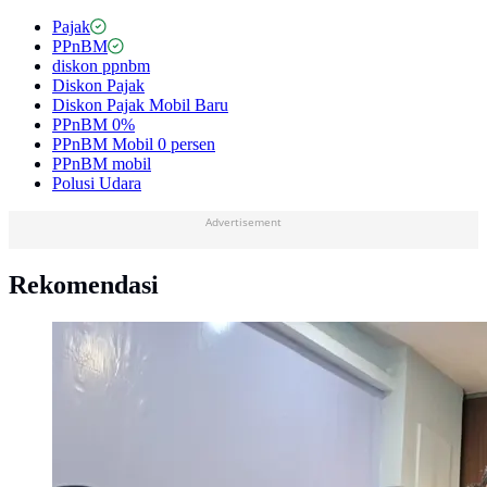
Pajak
PPnBM
diskon ppnbm
Diskon Pajak
Diskon Pajak Mobil Baru
PPnBM 0%
PPnBM Mobil 0 persen
PPnBM mobil
Polusi Udara
Advertisement
Rekomendasi