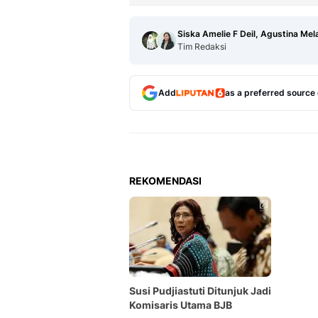
Siska Amelie F Deil, Agustina Mel
Tim Redaksi
Add
as a preferred source
REKOMENDASI
Susi Pudjiastuti Ditunjuk Jadi
Komisaris Utama BJB