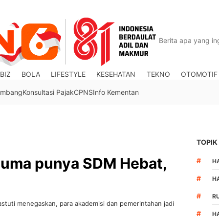
BIZ
BOLA
LIFESTYLE
KESEHATAN
TEKNO
OTOMOTIF
Tambang
Konsultasi Pajak
CPNS
Info Kementan
TOPIK
rcuma punya SDM Hebat,
#
HA
#
H
#
R
astuti menegaskan, para akademisi dan pemerintahan jadi
#
H