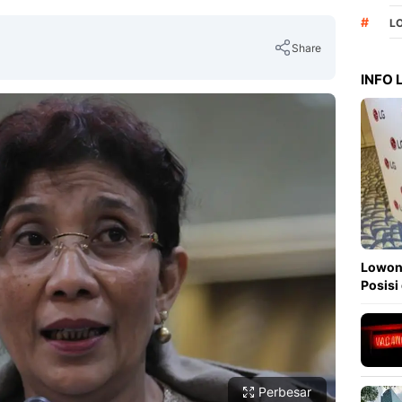
#
L
Share
INFO
Copy Link
Lowong
Posisi
Perbesar