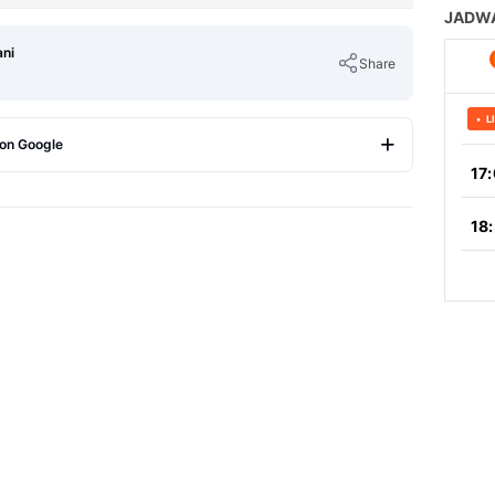
ani
Share
 on Google
Copy Link