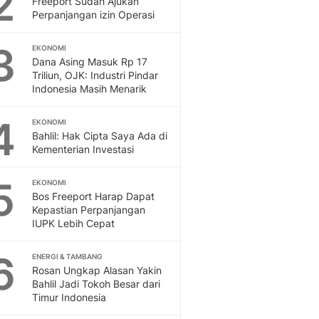
2
Freeport Sudah Ajukan
Sport
Perpanjangan izin Operasi
Berita Bola Terkini, Ja
Klasemen, Hasil Liga
3
EKONOMI
Dana Asing Masuk Rp 17
Triliun, OJK: Industri Pindar
Indonesia Masih Menarik
4
EKONOMI
Bahlil: Hak Cipta Saya Ada di
Kementerian Investasi
5
EKONOMI
Bos Freeport Harap Dapat
Kepastian Perpanjangan
IUPK Lebih Cepat
6
ENERGI & TAMBANG
Rosan Ungkap Alasan Yakin
Bahlil Jadi Tokoh Besar dari
Timur Indonesia